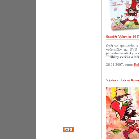
Soutěž: Vyhrajte 10 
Opět ve spolupráci 
večerníčky na DVD p
jednoduché otázky a 
"
Příběhy cvrčka a ště
26.01.2007, autor:
Rob
Výstava: Jak se Rumca