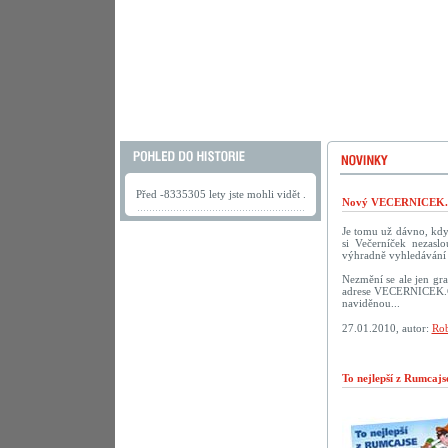
Před -8335305 lety jste mohli vidět .
Nový VECERNICEK.c
Je tomu už dávno, kdy 
si Večerníček nezasl
výhradně vyhledávání 
Nezmění se ale jen gra
adrese VECERNICEK.CZ.
naviděnou...
27.01.2010, autor:
Rob
To nejlepší z Rumcaj