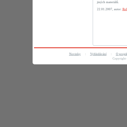
jiných materiálů.
22.01.2007, autor:
Rob
Novinky
:
Vyhledávání
:
O proje
Copyright