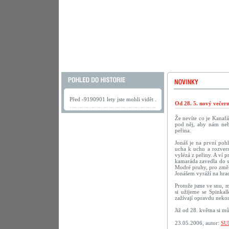
Před -9190901 lety jste mohli vidět .
Od 28. 5. nový večer
Že nevíte co je Kanaf
pod něj, aby nám neby
peřina.
Jonáš je na první poh
ucha k uchu a rozvern
vylézá z peřiny. A ví p
kamaráda zavedla do sn
Modré pruhy, pro změn
Jonášem vyráží na hrad
Protože jsme ve snu, m
si užijeme se Spinka
zažívají opravdu nekon
Již od 28. května si m
23.05.2006, autor:
SU