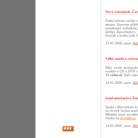
Nový večerníček: Čar
Česká televize začala 
stromu. Autorem příbě
pomáhající zvířátkům,
skřítku Racochejlovi
Dvořák a hudbu píše V
23.05.2006, autor:
Rob
Vélká soutěž o večer
Díky trvalé spoluprá
soutěže o CD a DVD s 
15 výherců
. Stačí odp
14.05.2006, autor:
Rob
Soud uznal práva Štá
Spejbl s Hurvínkem ko
ve čtvrtek Vrchní soud
Městský ústav sociáln
článku na
novinky.cz
14.05.2006, autor:
Rob