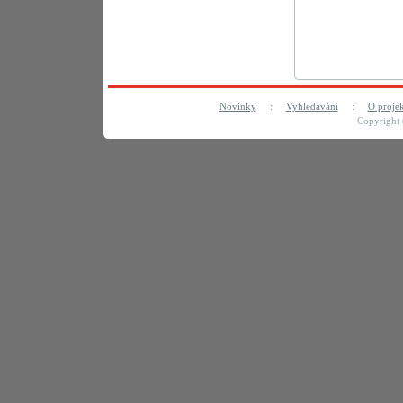
Novinky
:
Vyhledávání
:
O proje
Copyright