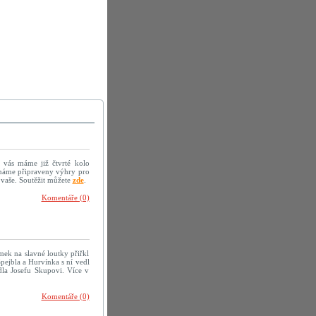
vás máme již čtvrté kolo
 máme připraveny výhry pro
 vaše. Soutěžit můžete
zde
.
Komentáře (0)
ek na slavné loutky přiřkl
pejbla a Hurvínka s ní vedl
adla Josefu Skupovi. Více v
Komentáře (0)