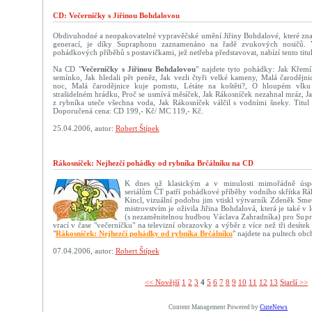
CD: Večerníčky s Jiřinou Bohdalovou
Obdivuhodné a neopakovatelné vypravěčské umění Jiřiny Bohdalové, které znají
generací, je díky Supraphonu zaznamenáno na řadě zvukových nosičů. 
pohádkových příběhů s postavičkami, jež netřeba představovat, nabízí tento titul
Na CD "
Večerníčky s Jiřinou Bohdalovou
" najdete tyto pohádky: Jak Křemí
semínko, Jak hledali pět peněz, Jak vezli čtyři velké kameny, Malá čarodějni
noc, Malá čarodějnice kuje pomstu, Létáte na koštěti?, O hloupém vlk
strašidelném hrádku, Proč se usmívá měsíček, Jak Rákosníček nezahnal mráz, J
z rybníka uteče všechna voda, Jak Rákosníček válčil s vodními šneky. Titul
Doporučená cena: CD 199,- Kč/ MC 119,- Kč.
25.04.2006, autor:
Robert Štípek
Rákosníček: Nejhezčí pohádky od rybníka Brčálníku na CD
K dnes už klasickým a v minulosti mimořádně úsp
seriálům ČT patří pohádkové příběhy vodního skřítka Rák
Kincl, vizuální podobu jim vtiskl výtvarník Zdeněk Sme
mistrovstvím je oživila Jiřina Bohdalová, která je také v
(s nezaměnitelnou hudbou Václava Zahradníka) pro Supr
vrací v čase "večerníčku" na televizní obrazovky a výběr z více než tři desí
"
Rákosníček: Nejhezčí pohádky od rybníka Brčálníku
" najdete na pultech obc
07.04.2006, autor:
Robert Štípek
<< Novější­
1
2
3
4
5
6
7
8
9
10
11
12
13
Starší >>
Content Management Powered by
CuteNews