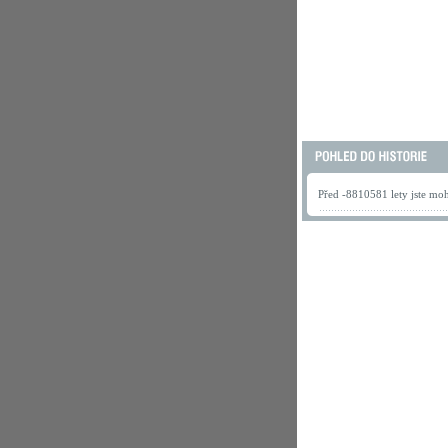
Před -8810581 lety jste mohl