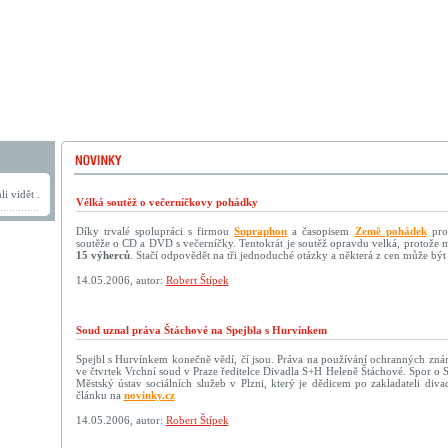
i vidět .
Vélká soutěž o večerníčkovy pohádky
Díky trvalé spolupráci s firmou
Supraphon
a časopisem
Země pohádek
pro 
soutěže o CD a DVD s večerníčky. Tentokrát je soutěž opravdu velká, protože
15 výherců
. Stačí odpovědět na tři jednoduché otázky a některá z cen může být
14.05.2006, autor:
Robert Štípek
Soud uznal práva Štáchové na Spejbla s Hurvínkem
Spejbl s Hurvínkem konečně vědí, čí jsou. Práva na používání ochranných znám
ve čtvrtek Vrchní soud v Praze ředitelce Divadla S+H Heleně Štáchové. Spor o S
Městský ústav sociálních služeb v Plzni, který je dědicem po zakladateli div
článku na
novinky.cz
14.05.2006, autor:
Robert Štípek