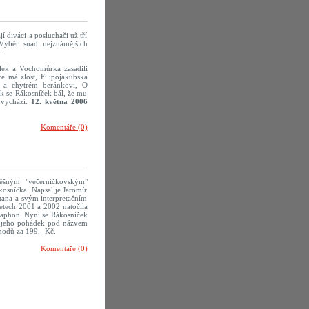
 diváci a posluchači už tří
Výběr snad nejznámějších
.
lek a Vochomůrka zasadili
ce má zlost, Filipojakubská
u a chytrém beránkovi, O
ak se Rákosníček bál, že mu
 vychází:
12. května 2006
Komentáře (0)
ěšným "večerníčkovským"
osníčka. Napsal je Jaromír
tana a svým interpretačním
 letech 2001 a 2002 natočila
aphon. Nyní se Rákosníček
tek jeho pohádek pod názvem
hodů za 199,- Kč.
Komentáře (0)