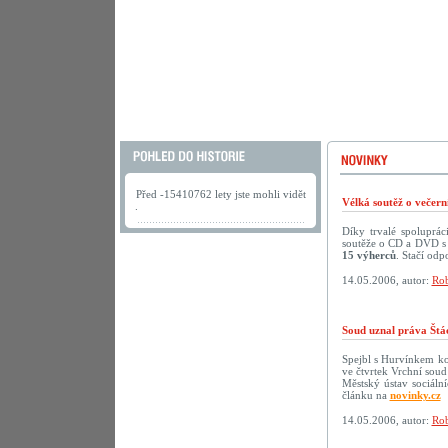
Před -15410762 lety jste mohli vidět
Vélká soutěž o večer
.
Díky trvalé spoluprá
soutěže o CD a DVD s 
15 výherců
. Stačí odp
14.05.2006, autor:
Rob
Soud uznal práva Štá
Spejbl s Hurvínkem ko
ve čtvrtek Vrchní soud
Městský ústav sociáln
článku na
novinky.cz
14.05.2006, autor:
Rob