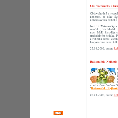
CD: Večerníčky s Jiř
Obdivuhodné a neopako
generací, je díky S
pohádkových příběhů s 
Na CD "
Večerníčky s
semínko, Jak hledali 
noc, Malá čarodějni
strašidelném hrádku, 
z rybníka uteče všech
Doporučená cena: CD 
25.04.2006, autor:
Rob
Rákosníček: Nejhezčí
vrací v čase "večerní
"
Rákosníček: Nejhezč
07.04.2006, autor:
Rob