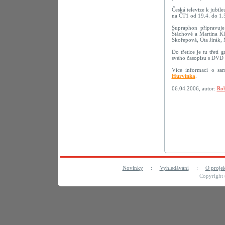
Česká televize k jubil
na ČT1 od 19.4. do 1.
Supraphon připravu
Štáchové a Martina Kl
Skořepová, Ota Jirák,
Do třetice je tu třetí
svého časopisu s DVD 
Více informací o sa
Hurvínka
.
06.04.2006, autor:
Rob
Novinky
:
Vyhledávání
:
O proje
Copyright