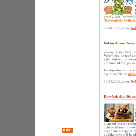
vrací v čase "večerní
"
Rákosníček: Nejhezč
07.04.2006, autor:
Rob
Doktor Animo: Nový 
Známý režisér Pavel K
Večerníček. Je také au
jejich dobrým přítelem.
jim hned ukáže, jak to 
Jak dopadne například 
a jeho zvířata, to
můžet
06.04.2006, autor:
Rob
Hurvínek slaví 80. na
okamžitě uvést na scé
tichého úžasu - vyvola
ještě očím veřejnosti 
publika to vyhrál hne