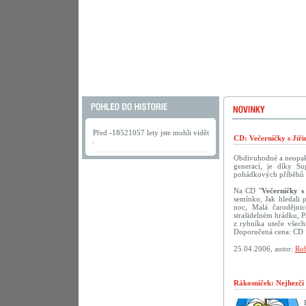
Před -18521057 lety jste mohli vidět
CD: Večerníčky s Jiř
.
Obdivuhodné a neopako
generací, je díky S
pohádkových příběhů s 
Na CD "
Večerníčky s
semínko, Jak hledali 
noc, Malá čarodějni
strašidelném hrádku, 
z rybníka uteče všech
Doporučená cena: CD 
25.04.2006, autor:
Rob
Rákosníček: Nejhezčí