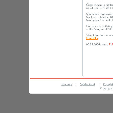
Česká televize k jubil
na ČT1 od 19.4. do 1.
Supraphon připravu
Štáchové a Martina Kl
Skořepová, Ota Jirák,
Do třetice je tu třetí
svého časopisu s DVD 
Více informací o sa
Hurvínka
.
06.04.2006, autor:
Rob
Novinky
:
Vyhledávání
:
O proje
Copyright