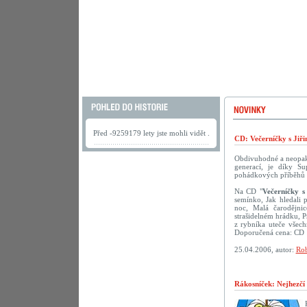
Před -9259179 lety jste mohli vidět .
CD: Večerníčky s Jiř
Obdivuhodné a neopako
generací, je díky S
pohádkových příběhů s 
Na CD "
Večerníčky s
semínko, Jak hledali 
noc, Malá čarodějni
strašidelném hrádku, 
z rybníka uteče všech
Doporučená cena: CD 
25.04.2006, autor:
Rob
Rákosníček: Nejhezčí