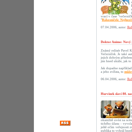
vrací v čase "večerní
"
Rákosníček: Nejhezč
07.04.2006, autor:
Rob
Doktor Animo: Nový 
Známý režisér Pavel K
Večerníček. Je také au
jejich dobrým přítelem.
jim hned ukáže, jak to 
Jak dopadne například 
a jeho zvířata, to
můžet
06.04.2006, autor:
Rob
Hurvínek slaví 80. na
okamžitě uvést na scé
tichého úžasu - vyvola
ještě očím veřejnosti 
publika to vyhrál hne