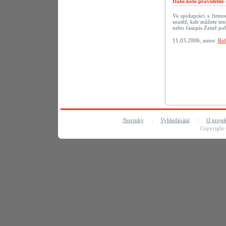
Další kolo pravideln
Ve spolupráci s firm
soutěž, kde můžete te
nebo časopis Země po
11.03.2006, autor:
Rob
Novinky
:
Vyhledávání
:
O proje
Copyright