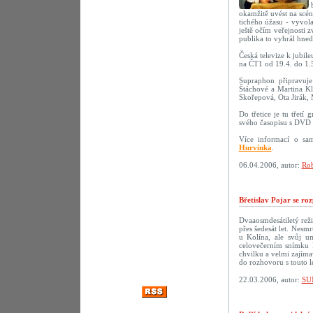
okamžitě uvést na scé
tichého úžasu - vyvola
ještě očím veřejnosti 
publika to vyhrál hne
Česká televize k jubil
na ČT1 od 19.4. do 1.
Supraphon připravu
Štáchové a Martina Kl
Skořepová, Ota Jirák,
Do třetice je tu třetí
svého časopisu s DVD 
Více informací o sa
Hurvínka
.
06.04.2006, autor:
Rob
Břetislav Pojar se ro
Dvaaosmdesátiletý reži
přes šedesát let. Nesmr
u Kolína, ale svůj u
celovečerním snímku 
chvilku a velmi zajíma
do rozhovoru s touto 
22.03.2006, autor:
SU