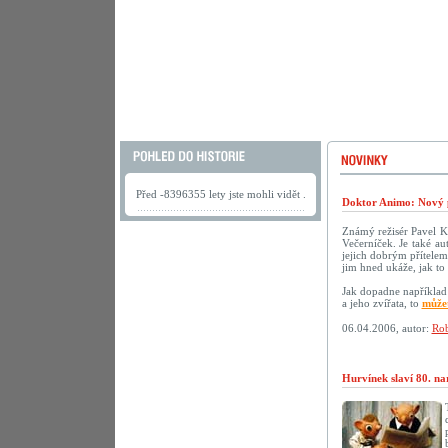
Před -8396355 lety jste mohli vidět .
Doktor Animo: Nový 
Známý režisér Pavel K
Večerníček. Je také au
jejich dobrým přítelem.
jim hned ukáže, jak to 
Jak dopadne například 
a jeho zvířata, to
můžet
06.04.2006, autor:
Rob
Hurvínek slaví 80. na