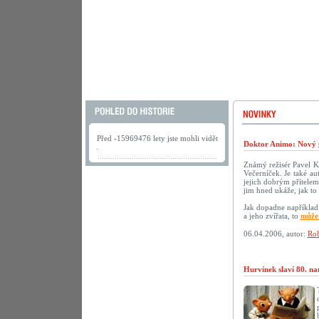
Před -15969476 lety jste mohli vidět
Doktor Animo: Nový 
.
Známý režisér Pavel K
Večerníček. Je také au
jejich dobrým přítelem.
jim hned ukáže, jak to 
Jak dopadne například 
a jeho zvířata, to
můžet
06.04.2006, autor:
Rob
Hurvínek slaví 80. na