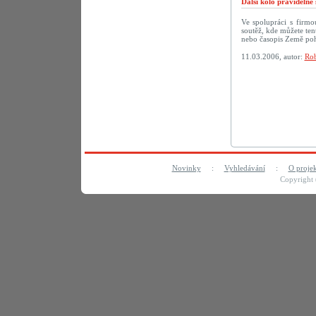
Další kolo pravideln
Ve spolupráci s firm
soutěž, kde můžete te
nebo časopis Země po
11.03.2006, autor:
Rob
Novinky
:
Vyhledávání
:
O proje
Copyright