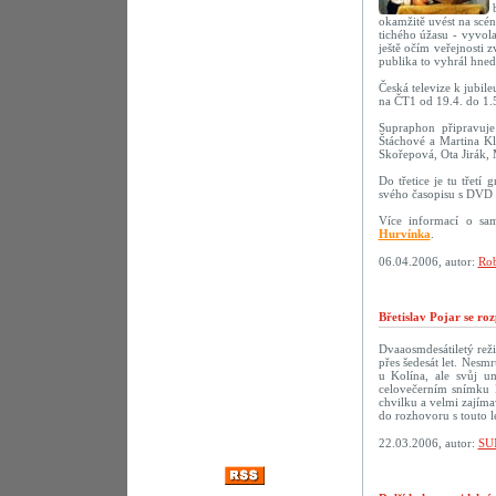
okamžitě uvést na scé
tichého úžasu - vyvola
ještě očím veřejnosti 
publika to vyhrál hne
Česká televize k jubil
na ČT1 od 19.4. do 1.
Supraphon připravu
Štáchové a Martina Kl
Skořepová, Ota Jirák,
Do třetice je tu třetí
svého časopisu s DVD 
Více informací o sa
Hurvínka
.
06.04.2006, autor:
Rob
Břetislav Pojar se ro
Dvaaosmdesátiletý reži
přes šedesát let. Nesmr
u Kolína, ale svůj u
celovečerním snímku 
chvilku a velmi zajíma
do rozhovoru s touto 
22.03.2006, autor:
SU