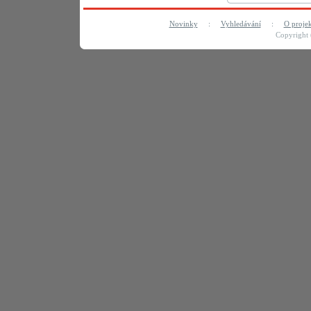
Novinky
:
Vyhledávání
:
O proje
Copyright