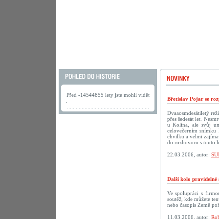
Před -14544855 lety jste mohli vidět
Břetislav Pojar se ro
.
Dvaaosmdesátiletý reži
přes šedesát let. Nesmr
u Kolína, ale svůj u
celovečerním snímku 
chvilku a velmi zajíma
do rozhovoru s touto 
22.03.2006, autor:
SU
Další kolo pravideln
Ve spolupráci s firm
soutěž, kde můžete te
nebo časopis Země po
11.03.2006, autor:
Rob