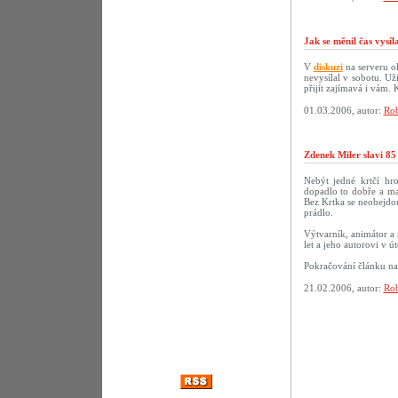
Jak se měnil čas vysí
V
diskuzi
na serveru ok
nevysílal v sobotu. U
přijít zajímavá i vám.
01.03.2006, autor:
Rob
Zdenek Miler slavi 85
Nebýt jedné krtčí hr
dopadlo to dobře a ma
Bez Krtka se neobejdou
prádlo.
Výtvarník, animátor a 
let a jeho autorovi v 
Pokračování článku n
21.02.2006, autor:
Rob