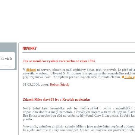
hli vidět
Jak se měnil čas vysílaní večerníčku od roku 1965
V
diskuzi
na serveru okoun.cz padl zajímavý dotaz, jestli je pravda, že před něja
nevysílal v sobotu. Uživatel S_M_Lomoz vysypal ze svého kouzelného rukávu
přijít zajímavá i vám. Kompletní přehled najdete uvnitř tohoto článku.
Celá z
01.03.2006, autor:
Robert Štípek
Zdenek Miler slavi 85 let a Krteček padesátku
Nebýt jedné krtčí hromádky, svět by možná přišel o jednu z nejmilejších k
dopadlo to dobře a malý nemotora s červeným nosem a třemi chlupy na hlavě
Bez Krtka se neobejdou děti na celém světě včetně Číny či Japonska. Zdobí i kní
prádlo.
Výtvarník, animátor a režisér Zdeněk Miler s jeho malováním nepřestal dodnes.
let a jeho autorovi v úterý osmdesát pět. Zrození animované star provází příbě