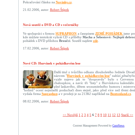
Pokračování článku na
Novinky.cz
.
21.02.2006, autor:
Robert Štípek
Nová soutěž o DVD a CD s večerníčky
Ve spolupráci s firmou
SUPRAPHON
a časopisem
ZEMĚ POHÁDEK
jsme pro 
kde můžete tentokrát vyhrát CD s příběhy
Macha a Šebestové: Nejlepší dobrod
pohádek s DVD přílohou
Broučci
. Soutěž najdete
zde
.
17.02.2006, autor:
Robert Štípek
Nové CD: Hurvínek v pohádkovém lese
Další titul z tvůrčího odkazu dlouholetého ředitele Diva
názvem "
Hurvínek v pohádkovém lese
" nabízí pětačtyř
vyjde najevo jak to "doopravdy" bylo s Červenou
chaloupkou, a navíc tři "listy" z Hurvínkova kalendáře
plné laskavého, dětem srozumitelného humoru i mistrovs
"hrdinů" ocení nejmladší posluchači dnes stejně, jako před více než třemi desí
vydala firma
Supraphon
a v prodeji je za 213Kč například na
Bontonland.cz
.
08.02.2006, autor:
Robert Štípek
<< Novější­
1
2
3
4
5
6
7
8
9
10
11
12
13
Starší >>
Content Management Powered by
CuteNews