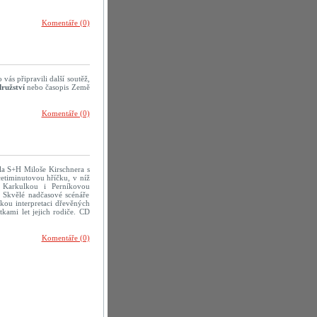
Komentáře (0)
vás připravili další soutěž,
ružství
nebo časopis Země
Komentáře (0)
dla S+H Miloše Kirschnera s
icetiminutovou hříčku, v níž
 Karkulkou i Perníkovou
. Skvělé nadčasové scénáře
kou interpretaci dřevěných
tkami let jejich rodiče. CD
Komentáře (0)