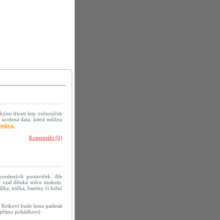
kými třiceti lety večerníček
 ucelená data, která můžou
práva.
Komentáře (0)
reslených postaviček. Ale
 vzal dětská srdce útokem.
žky, trička, bazény či ložní
 Krtkovi bude letos padesát
h přímo pohádkový.