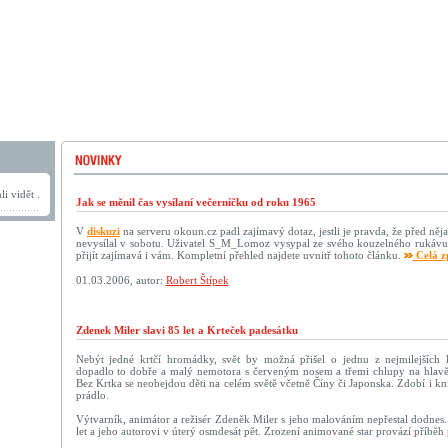
i vidět .
Jak se měnil čas vysílaní večerníčku od roku 1965
V
diskuzi
na serveru okoun.cz padl zajímavý dotaz, jestli je pravda, že před něja
nevysílal v sobotu. Uživatel S_M_Lomoz vysypal ze svého kouzelného rukávu
přijít zajímavá i vám. Kompletní přehled najdete uvnitř tohoto článku.
Celá z
01.03.2006, autor:
Robert Štípek
Zdenek Miler slavi 85 let a Krteček padesátku
Nebýt jedné krtčí hromádky, svět by možná přišel o jednu z nejmilejších k
dopadlo to dobře a malý nemotora s červeným nosem a třemi chlupy na hlavě
Bez Krtka se neobejdou děti na celém světě včetně Číny či Japonska. Zdobí i kní
prádlo.
Výtvarník, animátor a režisér Zdeněk Miler s jeho malováním nepřestal dodnes.
let a jeho autorovi v úterý osmdesát pět. Zrození animované star provází příbě