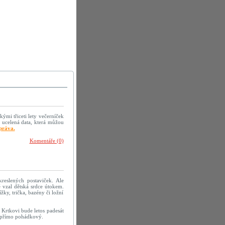
kými třiceti lety večerníček
 ucelená data, která můžou
práva.
Komentáře (0)
reslených postaviček. Ale
 vzal dětská srdce útokem.
žky, trička, bazény či ložní
 Krtkovi bude letos padesát
h přímo pohádkový.