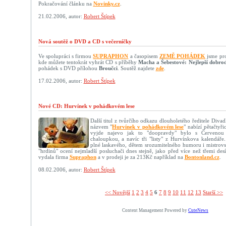
Pokračování článku na
Novinky.cz
.
21.02.2006, autor:
Robert Štípek
Nová soutěž o DVD a CD s večerníčky
Ve spolupráci s firmou
SUPRAPHON
a časopisem
ZEMĚ POHÁDEK
jsme pro 
kde můžete tentokrát vyhrát CD s příběhy
Macha a Šebestové: Nejlepší dobrod
pohádek s DVD přílohou
Broučci
. Soutěž najdete
zde
.
17.02.2006, autor:
Robert Štípek
Nové CD: Hurvínek v pohádkovém lese
Další titul z tvůrčího odkazu dlouholetého ředitele Diva
názvem "
Hurvínek v pohádkovém lese
" nabízí pětačtyř
vyjde najevo jak to "doopravdy" bylo s Červenou
chaloupkou, a navíc tři "listy" z Hurvínkova kalendáře
plné laskavého, dětem srozumitelného humoru i mistrovs
"hrdinů" ocení nejmladší posluchači dnes stejně, jako před více než třemi desí
vydala firma
Supraphon
a v prodeji je za 213Kč například na
Bontonland.cz
.
08.02.2006, autor:
Robert Štípek
<< Novější­
1
2
3
4
5
6
7
8
9
10
11
12
13
Starší >>
Content Management Powered by
CuteNews