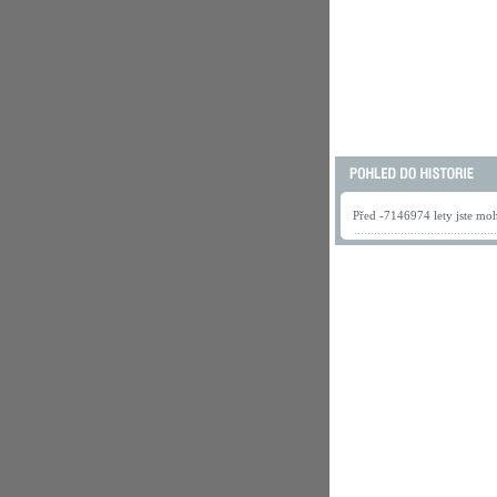
Před -7146974 lety jste mohl