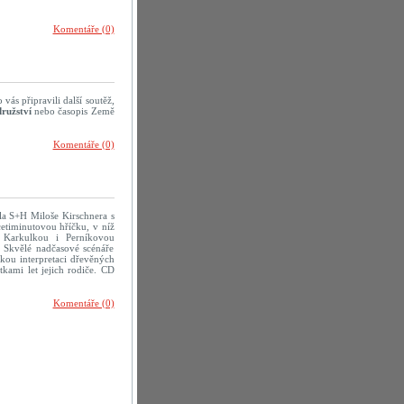
Komentáře (0)
vás připravili další soutěž,
ružství
nebo časopis Země
Komentáře (0)
dla S+H Miloše Kirschnera s
icetiminutovou hříčku, v níž
 Karkulkou i Perníkovou
. Skvělé nadčasové scénáře
kou interpretaci dřevěných
tkami let jejich rodiče. CD
Komentáře (0)