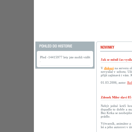
Před -14415977 lety jste mohli vidět
Jak se měnil čas vysí
.
V
diskuzi
na serveru ok
nevysílal v sobotu. U
přijít zajímavá i vám.
01.03.2006, autor:
Rob
Zdenek Miler slavi 85
Nebýt jedné krtčí hr
dopadlo to dobře a ma
Bez Krtka se neobejdou
prádlo.
Výtvarník, animátor a 
let a jeho autorovi v 