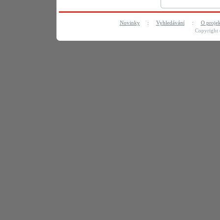
Novinky
:
Vyhledávání
:
O proje
Copyright