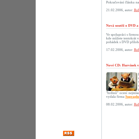
Pokračování článku n
21.02.2006, autor:
Rob
Nová soutěž o DVD a 
Ve spolupráci s firmo
kde můžete tentokrát 
pohádek s DVD přílo
17.02.2006, autor:
Rob
Nové CD: Hurvínek v
"hrdinů" ocení nejmlad
vydala firma
Supraph
08.02.2006, autor:
Rob