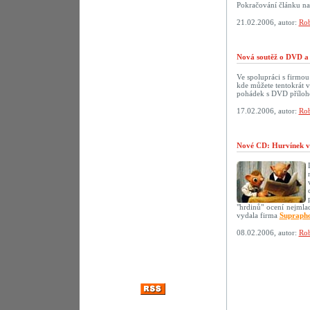
Pokračování článku n
21.02.2006, autor:
Rob
Nová soutěž o DVD a 
Ve spolupráci s firmo
kde můžete tentokrát 
pohádek s DVD přílo
17.02.2006, autor:
Rob
Nové CD: Hurvínek v
"hrdinů" ocení nejmlad
vydala firma
Supraph
08.02.2006, autor:
Rob