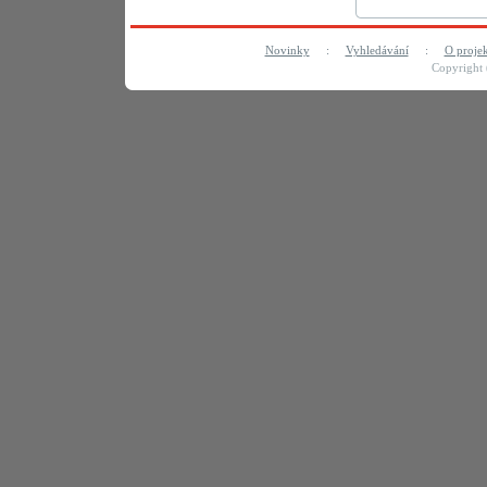
Novinky
:
Vyhledávání
:
O proje
Copyright