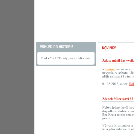
Před -2571196 lety jste mohli vidět .
Jak se měnil čas vysí
V
diskuzi
na serveru ok
nevysílal v sobotu. U
přijít zajímavá i vám.
01.03.2006, autor:
Rob
Zdenek Miler slavi 85
Nebýt jedné krtčí hr
dopadlo to dobře a ma
Bez Krtka se neobejdou
prádlo.
Výtvarník, animátor a 
let a jeho autorovi v 