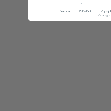
Novinky
:
Vyhledávání
:
O proje
Copyright