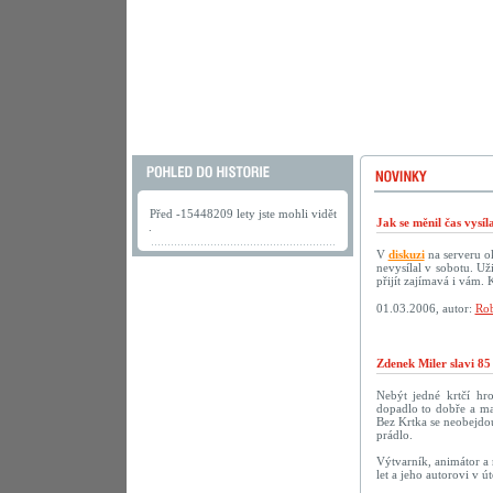
Před -15448209 lety jste mohli vidět
Jak se měnil čas vysí
.
V
diskuzi
na serveru ok
nevysílal v sobotu. U
přijít zajímavá i vám.
01.03.2006, autor:
Rob
Zdenek Miler slavi 85
Nebýt jedné krtčí hr
dopadlo to dobře a ma
Bez Krtka se neobejdou
prádlo.
Výtvarník, animátor a 
let a jeho autorovi v 