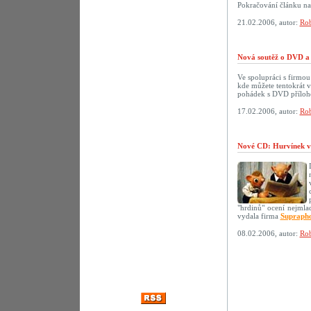
Pokračování článku n
21.02.2006, autor:
Rob
Nová soutěž o DVD a 
Ve spolupráci s firmo
kde můžete tentokrát 
pohádek s DVD přílo
17.02.2006, autor:
Rob
Nové CD: Hurvínek v
"hrdinů" ocení nejmlad
vydala firma
Supraph
08.02.2006, autor:
Rob