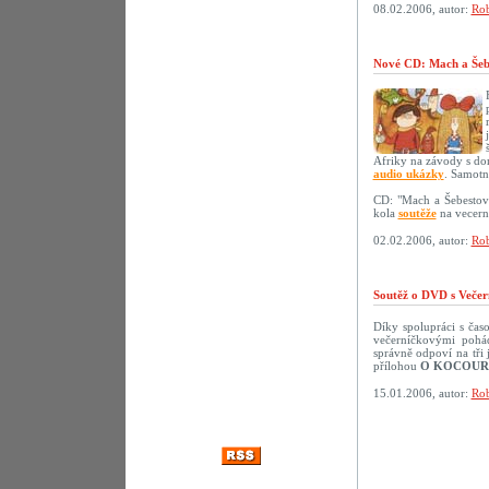
08.02.2006, autor:
Rob
Nové CD: Mach a Šebe
Afriky na závody s do
audio ukázky
. Samotn
CD: "Mach a Šebestov
kola
soutěže
na vecerni
02.02.2006, autor:
Rob
Soutěž o DVD s Večer
Díky spolupráci s ča
večerníčkovými pohád
správně odpoví na tř
přílohou
O KOCOUR
15.01.2006, autor:
Rob