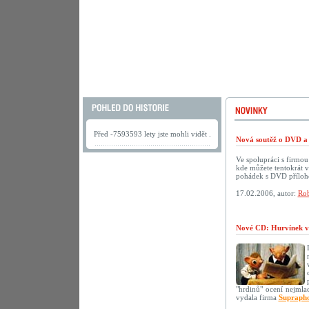
Před -7593593 lety jste mohli vidět .
Nová soutěž o DVD a 
Ve spolupráci s firmo
kde můžete tentokrát 
pohádek s DVD přílo
17.02.2006, autor:
Rob
Nové CD: Hurvínek v
"hrdinů" ocení nejmlad
vydala firma
Supraph