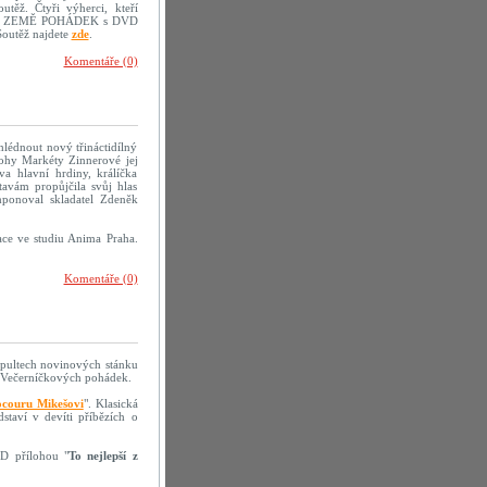
těž. Čtyři výherci, kteří
sopisu ZEMĚ POHÁDEK s DVD
Soutěž najdete
zde
.
Komentáře (0)
lédnout nový třináctidílný
lohy Markéty Zinnerové jej
a hlavní hrdiny, králíčka
avám propůjčila svůj hlas
ponoval skladatel Zdeněk
ace ve studiu Anima Praha.
Komentáře (0)
a pultech novinových stánku
Večerníčkových pohádek.
couru Mikešovi
". Klasická
taví v devíti příbězích o
D přílohou "
To nejlepší z