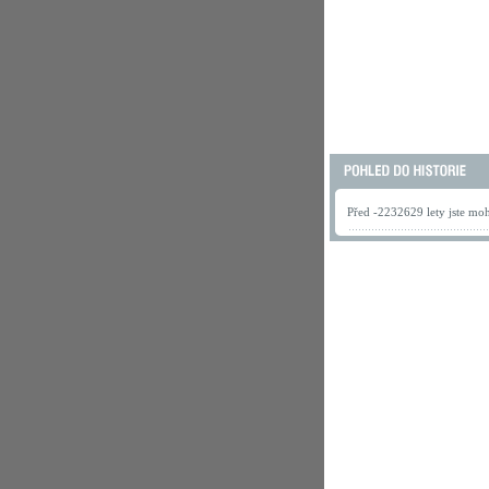
Před -2232629 lety jste mohl