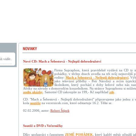
i vidět .
Nové CD: Mach a Šebestová - Nejlepší dobrodružství
Firma Supraphon, která pravidelně vydává na CD ty n
pohádky, v těchto dnech uvedla na trh svůj nejnovější p
rodiny:
Mach a Šebestová - Nejlepší dobrodružství
. Výb
jako televizní příběhy - Petr Nárožný a svým typick
školníkem, který pochází z doby ledové nebo nás nao
Afriky na závody s domorodým kouzelníkem. Na stránce Supraphonu si můžete
audio ukázky
. Samotné CD zakoupíte za 199,- Kč například
zde
.
CD: "Mach a Šebestová - Nejlepší dobrodružství" připravujeme jako jednu z
kola
soutěže
na vecernicek.com, které odstartuje 16.2. Těšte se.
02.02.2006, autor:
Robert Štípek
Soutěž o DVD s Večerníčky
Díky spolupráci s časopisem
ZEMĚ POHÁDEK
, který každý měsíc přináší 