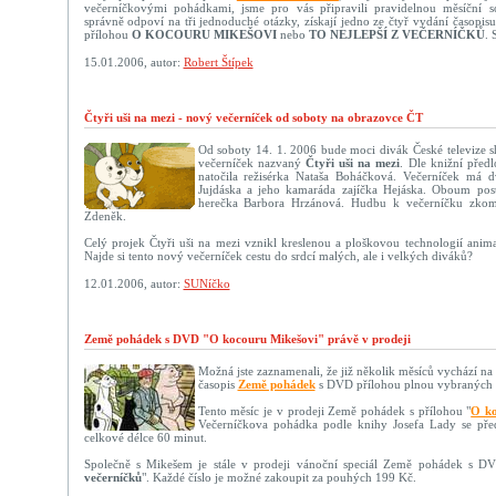
večerníčkovými pohádkami, jsme pro vás připravili pravidelnou měsíční sou
správně odpoví na tři jednoduché otázky, získají jedno ze čtyř vydání ča
přílohou
O KOCOURU MIKEŠOVI
nebo
TO NEJLEPŠÍ Z VEČERNÍČKŮ
. 
15.01.2006, autor:
Robert Štípek
Čtyři uši na mezi - nový večerníček od soboty na obrazovce ČT
Od soboty 14. 1. 2006 bude moci divák České televize sh
večerníček nazvaný
Čtyři uši na mezi
. Dle knižní před
natočila režisérka Nataša Boháčková. Večerníček má dv
Jujdáska a jeho kamaráda zajíčka Hejáska. Oboum post
herečka Barbora Hrzánová. Hudbu k večerníčku zkom
Zdeněk.
Celý projek Čtyři uši na mezi vznikl kreslenou a ploškovou technologií anim
Najde si tento nový večerníček cestu do srdcí malých, ale i velkých diváků?
12.01.2006, autor:
SUNíčko
Země pohádek s DVD "O kocouru Mikešovi" právě v prodeji
Možná jste zaznamenali, že již několik měsíců vychází n
časopis
Země pohádek
s DVD přílohou plnou vybraných 
Tento měsíc je v prodeji Země pohádek s přílohou "
O ko
Večerníčkova pohádka podle knihy Josefa Lady se předs
celkové délce 60 minut.
Společně s Mikešem je stále v prodeji vánoční speciál Země pohádek s DV
večerníčků
". Každé číslo je možné zakoupit za pouhých 199 Kč.