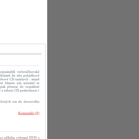
ejznámější večerníčkovské
řírůstek do této pohádkové
ěrové CD namluvil - stejně
ým hlasem nás seznámí se
pak přenese do rozpálené
 z tohoto CD poslechnout i
 věcných cen do únorového
Komentáře (0)
jako přílohu vybrané DVD s