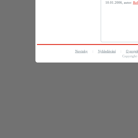
10.01.2006, autor:
Rob
Novinky
:
Vyhledávání
:
O proje
Copyright