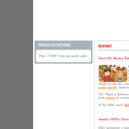
Před -7336873 lety jste mohli vidět .
Nové CD: Mach a Šebe
Afriky na závody s do
audio ukázky
. Samotn
CD: "Mach a Šebestov
kola
soutěže
na vecerni
02.02.2006, autor:
Rob
Soutěž o DVD s Večer
Díky spolupráci s ča