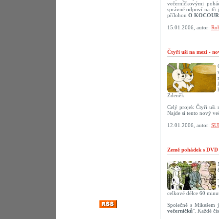
večerníčkovými pohád
správně odpoví na tř
přílohou
O KOCOUR
15.01.2006, autor:
Rob
Čtyři uši na mezi - n
Zdeněk.
Celý projek Čtyři uši
Najde si tento nový ve
12.01.2006, autor:
SU
Země pohádek s DVD 
celkové délce 60 minut
Společně s Mikešem j
večerníčků
". Každé čí