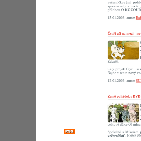
večerníčkovými pohád
správně odpoví na tř
přílohou
O KOCOUR
15.01.2006, autor:
Rob
Čtyři uši na mezi - n
Zdeněk.
Celý projek Čtyři uši
Najde si tento nový ve
12.01.2006, autor:
SU
Země pohádek s DVD 
celkové délce 60 minut
Společně s Mikešem j
večerníčků
". Každé čí