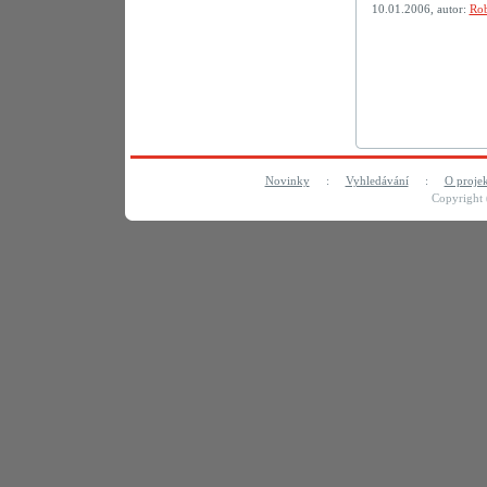
10.01.2006, autor:
Rob
Novinky
:
Vyhledávání
:
O proje
Copyright