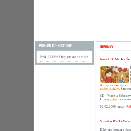
Před -3782938 lety jste mohli vidět .
Nové CD: Mach a Šebe
Afriky na závody s do
audio ukázky
. Samotn
CD: "Mach a Šebestov
kola
soutěže
na vecerni
02.02.2006, autor:
Rob
Soutěž o DVD s Večer
Díky spolupráci s ča