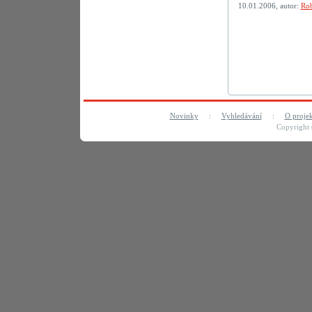
10.01.2006, autor:
Rob
Novinky
:
Vyhledávání
:
O proje
Copyright