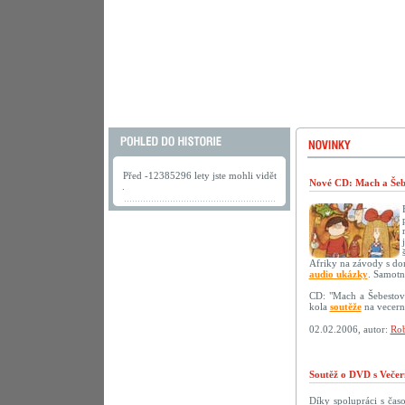
Před -12385296 lety jste mohli vidět
Nové CD: Mach a Šebe
.
Afriky na závody s do
audio ukázky
. Samotn
CD: "Mach a Šebestov
kola
soutěže
na vecerni
02.02.2006, autor:
Rob
Soutěž o DVD s Večer
Díky spolupráci s ča