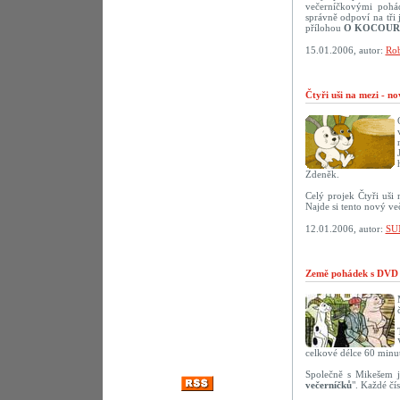
večerníčkovými pohád
správně odpoví na tř
přílohou
O KOCOUR
15.01.2006, autor:
Rob
Čtyři uši na mezi - n
Zdeněk.
Celý projek Čtyři uši
Najde si tento nový ve
12.01.2006, autor:
SU
Země pohádek s DVD 
celkové délce 60 minut
Společně s Mikešem j
večerníčků
". Každé čí