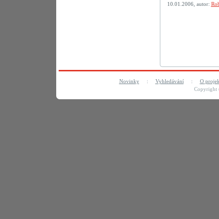
10.01.2006, autor:
Rob
Novinky
:
Vyhledávání
:
O proje
Copyright