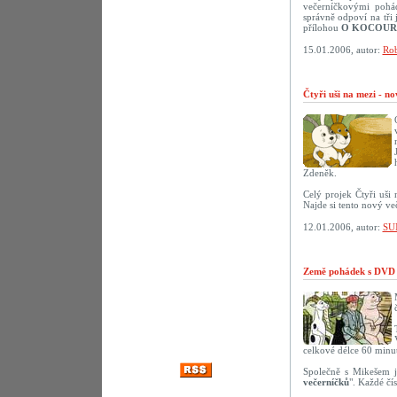
večerníčkovými pohád
správně odpoví na tř
přílohou
O KOCOUR
15.01.2006, autor:
Rob
Čtyři uši na mezi - n
Zdeněk.
Celý projek Čtyři uši
Najde si tento nový ve
12.01.2006, autor:
SU
Země pohádek s DVD 
celkové délce 60 minut
Společně s Mikešem j
večerníčků
". Každé čí