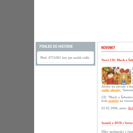
Před -9751091 lety jste mohli vidět .
Nové CD: Mach a Šebe
Afriky na závody s do
audio ukázky
. Samotn
CD: "Mach a Šebestov
kola
soutěže
na vecerni
02.02.2006, autor:
Rob
Soutěž o DVD s Večer
Díky spolupráci s ča