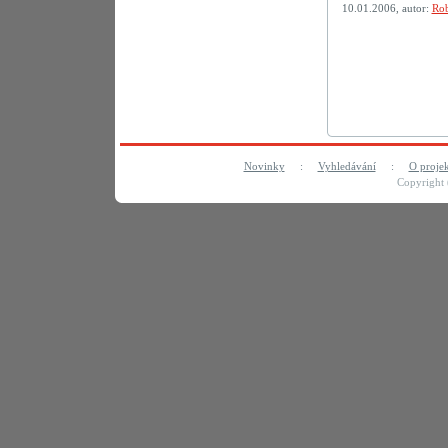
10.01.2006, autor:
Rob
Novinky
:
Vyhledávání
:
O proje
Copyright