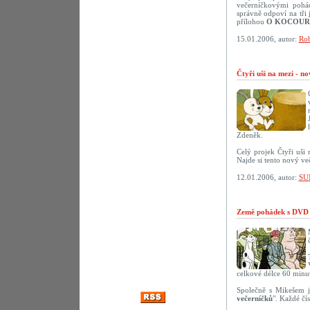
večerníčkovými pohád
správně odpoví na tř
přílohou
O KOCOUR
15.01.2006, autor:
Rob
Čtyři uši na mezi - n
Zdeněk.
Celý projek Čtyři uši
Najde si tento nový ve
12.01.2006, autor:
SU
Země pohádek s DVD 
celkové délce 60 minut
Společně s Mikešem j
večerníčků
". Každé čí