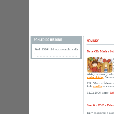
Před -15264114 lety jste mohli vidět
Nové CD: Mach a Šebe
.
Afriky na závody s do
audio ukázky
. Samotn
CD: "Mach a Šebestov
kola
soutěže
na vecerni
02.02.2006, autor:
Rob
Soutěž o DVD s Večer
Díky spolupráci s ča