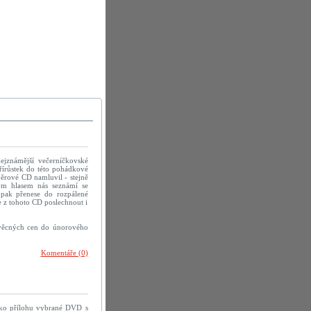
ejznámější večerníčkovské
řírůstek do této pohádkové
ěrové CD namluvil - stejně
ým hlasem nás seznámí se
pak přenese do rozpálené
 z tohoto CD poslechnout i
 věcných cen do únorového
Komentáře (0)
jako přílohu vybrané DVD s