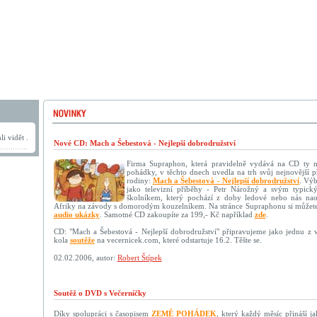
i vidět .
Nové CD: Mach a Šebestová - Nejlepší dobrodružství
Firma Supraphon, která pravidelně vydává na CD ty n
pohádky, v těchto dnech uvedla na trh svůj nejnovější p
rodiny:
Mach a Šebestová - Nejlepší dobrodružství
. Výb
jako televizní příběhy - Petr Nárožný a svým typick
školníkem, který pochází z doby ledové nebo nás nao
Afriky na závody s domorodým kouzelníkem. Na stránce Supraphonu si můžete
audio ukázky
. Samotné CD zakoupíte za 199,- Kč například
zde
.
CD: "Mach a Šebestová - Nejlepší dobrodružství" připravujeme jako jednu z
kola
soutěže
na vecernicek.com, které odstartuje 16.2. Těšte se.
02.02.2006, autor:
Robert Štípek
Soutěž o DVD s Večerníčky
Díky spolupráci s časopisem
ZEMĚ POHÁDEK
, který každý měsíc přináší 