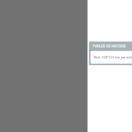
Před -3287510 lety jste mohl