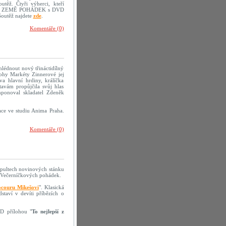
těž. Čtyři výherci, kteří
sopisu ZEMĚ POHÁDEK s DVD
Soutěž najdete
zde
.
Komentáře (0)
lédnout nový třináctidílný
lohy Markéty Zinnerové jej
a hlavní hrdiny, králíčka
avám propůjčila svůj hlas
ponoval skladatel Zdeněk
ace ve studiu Anima Praha.
Komentáře (0)
a pultech novinových stánku
Večerníčkových pohádek.
couru Mikešovi
". Klasická
taví v devíti příbězích o
D přílohou "
To nejlepší z