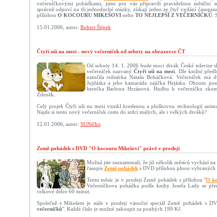
večerníčkovými pohádkami, jsme pro vás připravili pravidelnou měsíční sou
správně odpoví na tři jednoduché otázky, získají jedno ze čtyř vydání ča
přílohou
O KOCOURU MIKEŠOVI
nebo
TO NEJLEPŠÍ Z VEČERNÍČKŮ
. 
15.01.2006, autor:
Robert Štípek
Čtyři uši na mezi - nový večerníček od soboty na obrazovce ČT
Od soboty 14. 1. 2006 bude moci divák České televize sh
večerníček nazvaný
Čtyři uši na mezi
. Dle knižní před
natočila režisérka Nataša Boháčková. Večerníček má dv
Jujdáska a jeho kamaráda zajíčka Hejáska. Oboum post
herečka Barbora Hrzánová. Hudbu k večerníčku zkom
Zdeněk.
Celý projek Čtyři uši na mezi vznikl kreslenou a ploškovou technologií anim
Najde si tento nový večerníček cestu do srdcí malých, ale i velkých diváků?
12.01.2006, autor:
SUNíčko
Země pohádek s DVD "O kocouru Mikešovi" právě v prodeji
Možná jste zaznamenali, že již několik měsíců vychází n
časopis
Země pohádek
s DVD přílohou plnou vybraných 
Tento měsíc je v prodeji Země pohádek s přílohou "
O ko
Večerníčkova pohádka podle knihy Josefa Lady se předs
celkové délce 60 minut.
Společně s Mikešem je stále v prodeji vánoční speciál Země pohádek s DV
večerníčků
". Každé číslo je možné zakoupit za pouhých 199 Kč.