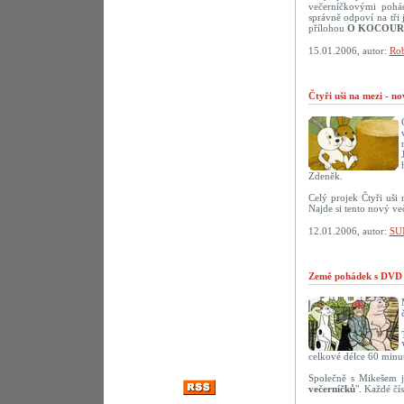
večerníčkovými pohád
správně odpoví na tř
přílohou
O KOCOUR
15.01.2006, autor:
Rob
Čtyři uši na mezi - n
Zdeněk.
Celý projek Čtyři uši
Najde si tento nový ve
12.01.2006, autor:
SU
Země pohádek s DVD 
celkové délce 60 minut
Společně s Mikešem j
večerníčků
". Každé čí