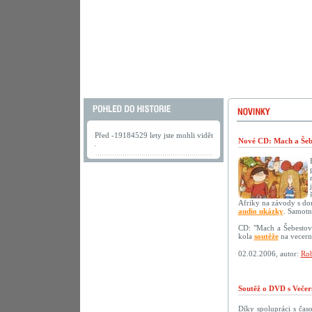
Před -19184529 lety jste mohli vidět
Nové CD: Mach a Šebe
.
Afriky na závody s do
audio ukázky
. Samotn
CD: "Mach a Šebestov
kola
soutěže
na vecerni
02.02.2006, autor:
Rob
Soutěž o DVD s Večer
Díky spolupráci s ča