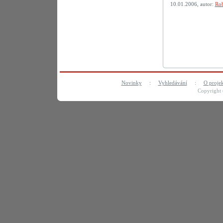
10.01.2006, autor:
Rob
Novinky
:
Vyhledávání
:
O proje
Copyright