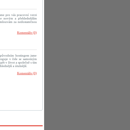
sme pro vás pracovní verzi
me novým a přehlednějším
 omlouvám za nedostatečnou
Komentáře (0)
 původním hostingem jsme
efunguje v čele se samotným
ět v život a společně s tím
ednější a útulnější.
Komentáře (0)