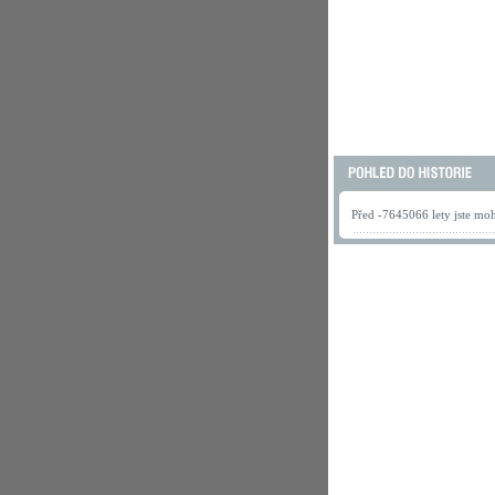
Před -7645066 lety jste mohl