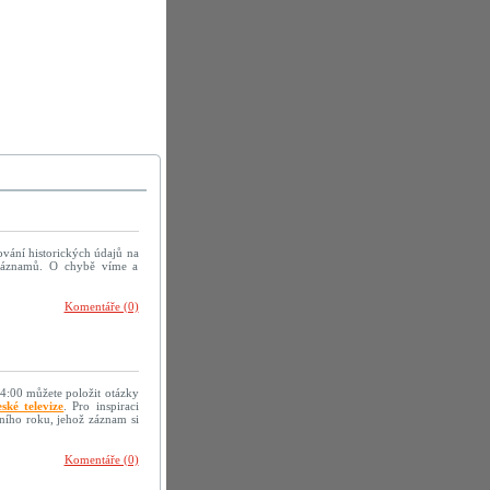
ování historických údajů na
h záznamů. O chybě víme a
Komentáře (0)
14:00 můžete položit otázky
ské televize
. Pro inspiraci
ního roku, jehož záznam si
Komentáře (0)