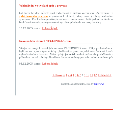
Vyhledávání ve vysílání opět v provozu
Od dnešního dne můžete opět vyhledávat v historii večerníčků. Zprovoznili j
vyhledávácího systému
z původních stránek, který snad již brzy nahradí
systémem. Pro hledání používejte odkaz v levém menu. Ještě jednou se tímto
funkčnost stránek po neplánovaně rychlém přechodu na nový hosting.
13.12.2005, autor:
Robert Štípek
Nová podoba stránek VECERNICEK.com
Vítejte na nových stránkých serveru VECERNICEK.com. Díky problémům s
byli nuceni spustit tyto stránky předčasně a proto tu ještě celá řada věcí n
vyhledáváním v databázi. Mělo by být jen otázkou dnů než se vše podaří uvést zp
přibudou i nové rubriky. Doufáme, že nové stránky pro vás budou mnohem přehl
08.12.2005, autor:
Robert Štípek
<< Novější­
1
2
3
4
5
6
7
8
9
10
11
12
13
Starší >>
Content Management Powered by
CuteNews