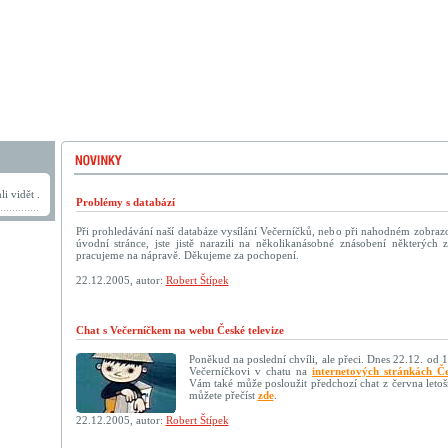
i vidět .
Problémy s databází
Při prohledávání naší databáze vysílání Večerníčků, nebo při nahodném zobraz
úvodní stránce, jste jistě narazili na několikanásobné znásobení některýc
pracujeme na nápravě. Děkujeme za pochopení.
22.12.2005, autor:
Robert Štípek
Chat s Večerníčkem na webu České televize
Poněkud na poslední chvíli, ale přeci. Dnes 22.12. od 
Večerníčkovi v chatu na
internetových stránkách Če
Vám také může posloužit předchozí chat z června letoš
můžete přečíst
zde
.
22.12.2005, autor:
Robert Štípek