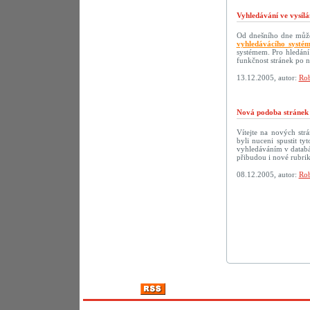
Vyhledávání ve vysílá
Od dnešního dne můžet
vyhledávácího systé
systémem. Pro hledání
funkčnost stránek po 
13.12.2005, autor:
Rob
Nová podoba strán
Vítejte na nových s
byli nuceni spustit t
vyhledáváním v databáz
přibudou i nové rubri
08.12.2005, autor:
Rob