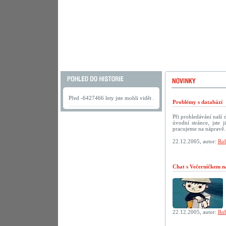
Před -6427466 lety jste mohli vidět .
Problémy s databází
Při prohledávání naší
úvodní stránce, jste
pracujeme na nápravě.
22.12.2005, autor:
Rob
Chat s Večerníčkem n
22.12.2005, autor:
Rob