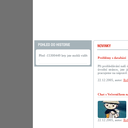
Před -15300449 lety jste mohli vidět
Problémy s databází
.
Při prohledávání naší
úvodní stránce, jste
pracujeme na nápravě.
22.12.2005, autor:
Rob
Chat s Večerníčkem n
22.12.2005, autor:
Rob