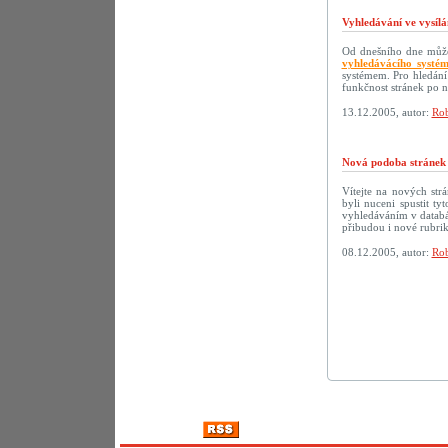
Vyhledávání ve vysílá
Od dnešního dne můžet
vyhledávácího systé
systémem. Pro hledání
funkčnost stránek po 
13.12.2005, autor:
Rob
Nová podoba strán
Vítejte na nových s
byli nuceni spustit t
vyhledáváním v databáz
přibudou i nové rubri
08.12.2005, autor:
Rob