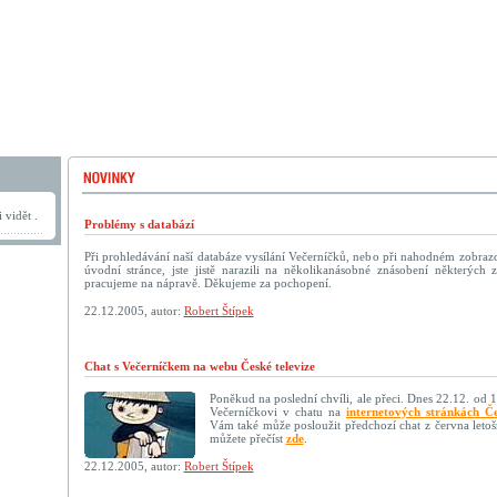
 vidět .
Problémy s databází
Při prohledávání naší databáze vysílání Večerníčků, nebo při nahodném zobraz
úvodní stránce, jste jistě narazili na několikanásobné znásobení některýc
pracujeme na nápravě. Děkujeme za pochopení.
22.12.2005, autor:
Robert Štípek
Chat s Večerníčkem na webu České televize
Poněkud na poslední chvíli, ale přeci. Dnes 22.12. od 
Večerníčkovi v chatu na
internetových stránkách Če
Vám také může posloužit předchozí chat z června letoš
můžete přečíst
zde
.
22.12.2005, autor:
Robert Štípek