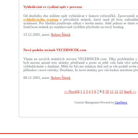
Vyhledávání ve vysílání opět v provozu
Od dnešního dne můžete opět vyhledávat v historii večerníčků. Zprovoznili j
vyhledávácího systému
z původních stránek, který snad již brzy nahradí
systémem. Pro hledání používejte odkaz v levém menu. Ještě jednou se tímto
funkčnost stránek po neplánovaně rychlém přechodu na nový hosting.
13.12.2005, autor:
Robert Štípek
Nová podoba stránek VECERNICEK.com
Vítejte na nových stránkých serveru VECERNICEK.com. Díky problémům s
byli nuceni spustit tyto stránky předčasně a proto tu ještě celá řada věcí n
vyhledáváním v databázi. Mělo by být jen otázkou dnů než se vše podaří uvést zp
přibudou i nové rubriky. Doufáme, že nové stránky pro vás budou mnohem přehl
08.12.2005, autor:
Robert Štípek
<< Novější­
1
2
3
4
5
6
7
8
9
10
11
12
13
Starší >>
Content Management Powered by
CuteNews