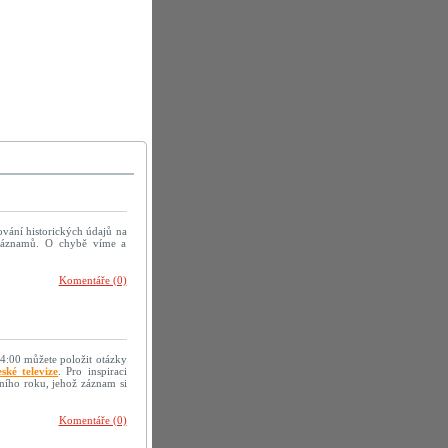
ování historických údajů na
h záznamů. O chybě víme a
Komentáře (0)
14:00 můžete položit otázky
ské televize
. Pro inspiraci
ního roku, jehož záznam si
Komentáře (0)