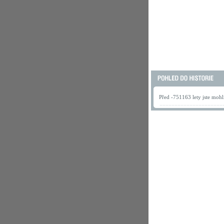
Před -751163 lety jste mohli