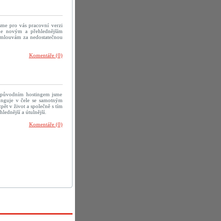
sme pro vás pracovní verzi
me novým a přehlednějším
 omlouvám za nedostatečnou
Komentáře (0)
 původním hostingem jsme
efunguje v čele se samotným
ět v život a společně s tím
ednější a útulnější.
Komentáře (0)