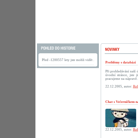
Před -1200557 lety jste mohli vidět .
Problémy s databází
Při prohledávání naší
úvodní stránce, jste
pracujeme na nápravě.
22.12.2005, autor:
Rob
Chat s Večerníčkem n
22.12.2005, autor:
Rob