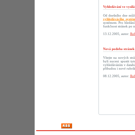
Vyhledávání ve vysílá
Od dnešního dne můžet
vyhledávácího systé
systémem. Pro hledání
funkčnost stránek po 
13.12.2005, autor:
Rob
Nová podoba strán
Vítejte na nových s
byli nuceni spustit t
vyhledáváním v databáz
přibudou i nové rubri
08.12.2005, autor:
Rob