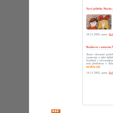
Nové příběhy Macha a 
19.11.2005, autor:
Rob
Rozhovor s autorem 
Autor výtvarné podoby
vystavuje a také sklá
Souhlasí s výtvarníke
mel předobraz v Šala
najdete zde
.
14.11.2005, autor:
Rob