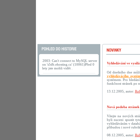
2003: Can't connect to MySQL server
Vyhledávání ve vysílá
on 's5db.ehosting.cz' (10061)Před 0
lety jste mohli vidět .
Od dnešního dne můžet
vyhledávácího systé
systémem. Pro hledání
funkčnost stránek po 
13.12.2005, autor:
Rob
Nová podoba strán
Vítejte na nových s
byli nuceni spustit t
vyhledáváním v databáz
přibudou i nové rubri
08.12.2005, autor:
Rob