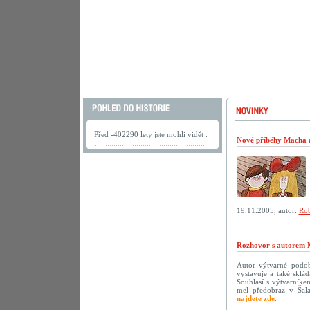
Před -402290 lety jste mohli vidět .
Nové příběhy Macha a 
19.11.2005, autor:
Rob
Rozhovor s autorem 
Autor výtvarné podoby
vystavuje a také sklá
Souhlasí s výtvarníke
mel předobraz v Šala
najdete zde
.