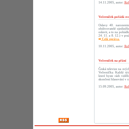
14.11.2005, autor:
Rob
Večerníček pořádá sv
Oslavy 40. narozenin 
obdivovatelé ojediněl
oslavit, a to na pohád
24. 11. a 8. 12.) v p
Celá zpráva.
10.11.2005, autor:
Rob
Večerníček na přání
Česká televize na svý
Večerníčky. Každý tý
které byste rádi vidě
skončení hlasování v r
15.09.2005, autor:
Rob