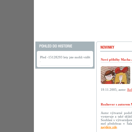
Před -15128293 lety jste mohli vidět
Nové příběhy Macha a 
.
19.11.2005, autor:
Rob
Rozhovor s autorem 
Autor výtvarné podoby
vystavuje a také sklá
Souhlasí s výtvarníke
mel předobraz v Šala
najdete zde
.