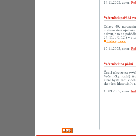
14.11.2005, autor:
Rob
Večerníček pořádá sv
Oslavy 40. narozenin 
obdivovatelé ojediněl
oslavit, a to na pohád
24. 11. a 8. 12.) v p
Celá zpráva.
10.11.2005, autor:
Rob
Večerníček na přání
Česká televize na svý
Večerníčky. Každý tý
které byste rádi vidě
skončení hlasování v r
15.09.2005, autor:
Rob