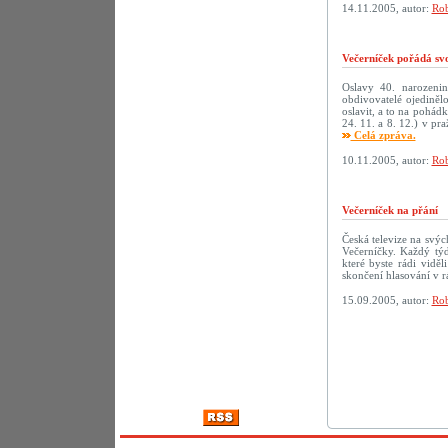
14.11.2005, autor:
Rob
Večerníček pořádá sv
Oslavy 40. narozenin 
obdivovatelé ojediněl
oslavit, a to na pohád
24. 11. a 8. 12.) v p
Celá zpráva.
10.11.2005, autor:
Rob
Večerníček na přání
Česká televize na svý
Večerníčky. Každý tý
které byste rádi vidě
skončení hlasování v r
15.09.2005, autor:
Rob