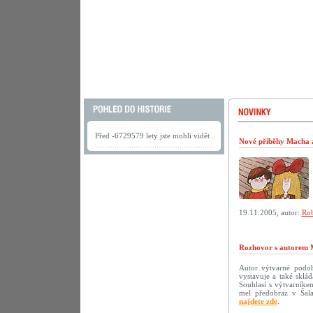
Před -6729579 lety jste mohli vidět .
Nové příběhy Macha a 
19.11.2005, autor:
Rob
Rozhovor s autorem 
Autor výtvarné podoby
vystavuje a také sklá
Souhlasí s výtvarníke
mel předobraz v Šala
najdete zde
.