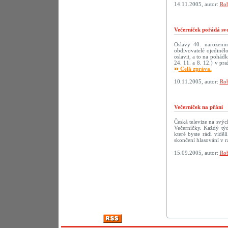
14.11.2005, autor:
Rob
Večerníček pořádá sv
Oslavy 40. narozenin 
obdivovatelé ojediněl
oslavit, a to na pohád
24. 11. a 8. 12.) v p
Celá zpráva.
10.11.2005, autor:
Rob
Večerníček na přání
Česká televize na svý
Večerníčky. Každý tý
které byste rádi vidě
skončení hlasování v r
15.09.2005, autor:
Rob