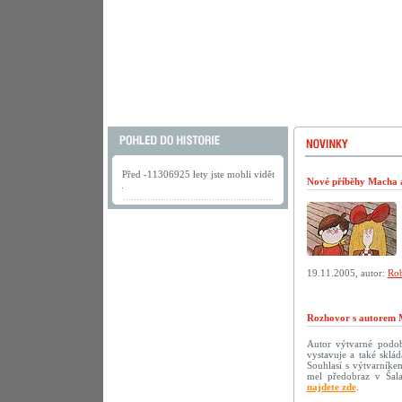
Před -11306925 lety jste mohli vidět
Nové příběhy Macha a 
.
19.11.2005, autor:
Rob
Rozhovor s autorem 
Autor výtvarné podoby
vystavuje a také sklá
Souhlasí s výtvarníke
mel předobraz v Šala
najdete zde
.