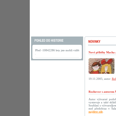
Před -10842286 lety jste mohli vidět
Nové příběhy Macha a 
.
19.11.2005, autor:
Rob
Rozhovor s autorem 
Autor výtvarné podoby
vystavuje a také sklá
Souhlasí s výtvarníke
mel předobraz v Šala
najdete zde
.