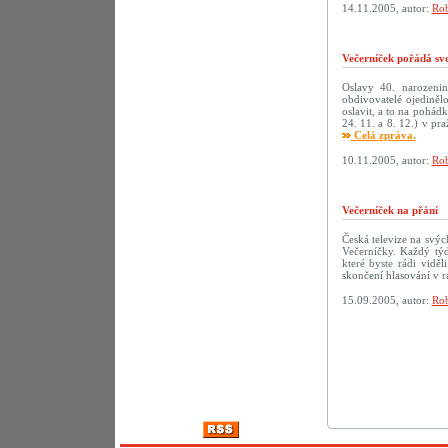
14.11.2005, autor:
Rob
Večerníček pořádá sv
Oslavy 40. narozenin 
obdivovatelé ojediněl
oslavit, a to na pohád
24. 11. a 8. 12.) v p
Celá zpráva.
10.11.2005, autor:
Rob
Večerníček na přání
Česká televize na svý
Večerníčky. Každý tý
které byste rádi vidě
skončení hlasování v r
15.09.2005, autor:
Rob