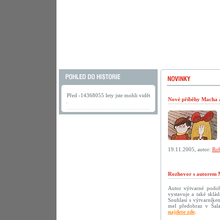
Před -14368055 lety jste mohli vidět
Nové příběhy Macha a 
.
19.11.2005, autor:
Rob
Rozhovor s autorem 
Autor výtvarné podoby
vystavuje a také sklá
Souhlasí s výtvarníke
mel předobraz v Šala
najdete zde
.