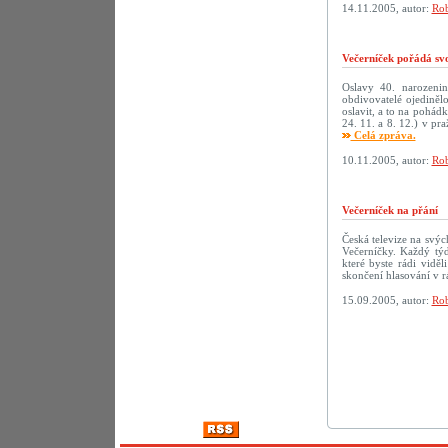
14.11.2005, autor:
Rob
Večerníček pořádá sv
Oslavy 40. narozenin 
obdivovatelé ojediněl
oslavit, a to na pohád
24. 11. a 8. 12.) v p
Celá zpráva.
10.11.2005, autor:
Rob
Večerníček na přání
Česká televize na svý
Večerníčky. Každý tý
které byste rádi vidě
skončení hlasování v r
15.09.2005, autor:
Rob