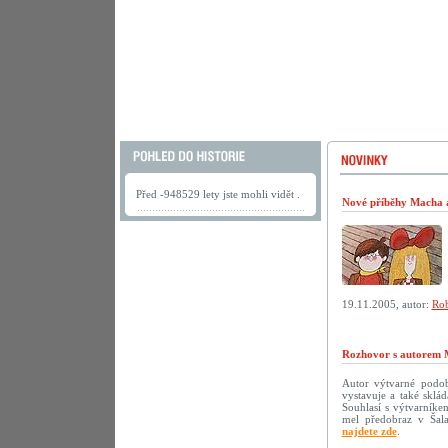
Před -948529 lety jste mohli vidět .
Nové příběhy Macha a 
19.11.2005, autor:
Rob
Rozhovor s autorem 
Autor výtvarné podoby
vystavuje a také sklá
Souhlasí s výtvarníke
mel předobraz v Šala
najdete zde
.