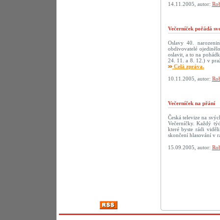
14.11.2005, autor:
Rob
Večerníček pořádá sv
Oslavy 40. narozenin 
obdivovatelé ojediněl
oslavit, a to na pohád
24. 11. a 8. 12.) v p
Celá zpráva.
10.11.2005, autor:
Rob
Večerníček na přání
Česká televize na svý
Večerníčky. Každý tý
které byste rádi vidě
skončení hlasování v r
15.09.2005, autor:
Rob