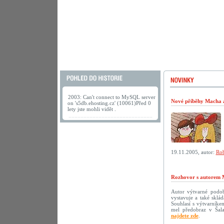
2003: Can't connect to MySQL server
Nové příběhy Macha a 
on 's5db.ehosting.cz' (10061)Před 0
lety jste mohli vidět .
19.11.2005, autor:
Rob
Rozhovor s autorem 
Autor výtvarné podoby
vystavuje a také sklá
Souhlasí s výtvarníke
mel předobraz v Šala
najdete zde
.