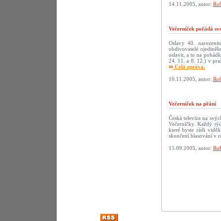
14.11.2005, autor:
Rob
Večerníček pořádá sv
Oslavy 40. narozenin 
obdivovatelé ojediněl
oslavit, a to na pohád
24. 11. a 8. 12.) v p
Celá zpráva.
10.11.2005, autor:
Rob
Večerníček na přání
Česká televize na svý
Večerníčky. Každý tý
které byste rádi vidě
skončení hlasování v r
15.09.2005, autor:
Rob