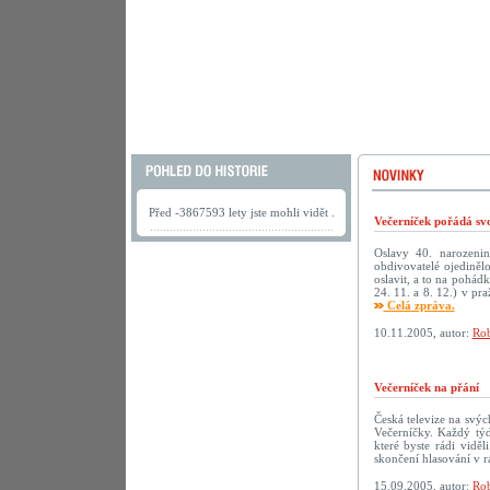
Před -3867593 lety jste mohli vidět .
Večerníček pořádá sv
Oslavy 40. narozenin 
obdivovatelé ojediněl
oslavit, a to na pohád
24. 11. a 8. 12.) v p
Celá zpráva.
10.11.2005, autor:
Rob
Večerníček na přání
Česká televize na svý
Večerníčky. Každý tý
které byste rádi vidě
skončení hlasování v r
15.09.2005, autor:
Rob