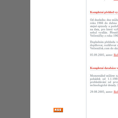
Kompletní přehled vys
Od dnešního dne můžete
roku 1966 do dubna 2
stejné epizody a podob
na data, pro která vy
nebyl vysílán. Přesn
Večerníčky z roku 196
Doplněním přehledu vy
doplňovat, rozšiřovat 
Večerníček.com do sluš
05.09.2005, autor:
Rob
Kompletní databáze vč
Momentálně můžete na
pohádek od 1.1.198
prohledávání od prv
technologické detaily. 
29.08.2005, autor:
Rob