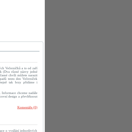
ých Večerníčků a to od zaří
ek (Dva různé názvy jedné
časné chvíli můžete narazit
ípadů tento den Večerníček
Stejně tak brzy přidáme i
á. Informace chceme nadále
racovní design a převléknout
Komentáře (0)
e o vysílání jednotlivých