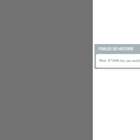
Před -975996 lety jste mohli