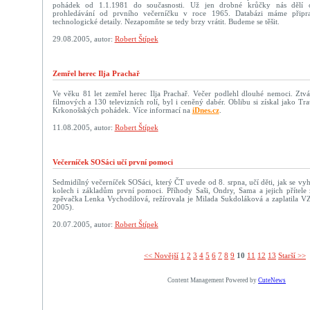
pohádek od 1.1.1981 do současnosti. Už jen drobné krůčky nás dělí 
prohledávání od prvního večerníčku v roce 1965. Databázi máme připr
technologické detaily. Nezapomňte se tedy brzy vrátit. Budeme se těšit.
29.08.2005, autor:
Robert Štípek
Zemřel herec Ilja Prachař
Ve věku 81 let zemřel herec Ilja Prachař. Večer podlehl dlouhé nemoci. Ztvá
filmových a 130 televizních rolí, byl i ceněný dabér. Oblibu si získal jako T
Krkonošských pohádek. Více informací na
iDnes.cz
.
11.08.2005, autor:
Robert Štípek
Večerníček SOSáci učí první pomoci
Sedmidílný večerníček SOSáci, který ČT uvede od 8. srpna, učí děti, jak se v
kolech i základům první pomoci. Příhody Saši, Ondry, Sama a jejich přítele 
zpěvačka Lenka Vychodilová, režírovala je Milada Sukdoláková a zaplatila VZ
2005).
20.07.2005, autor:
Robert Štípek
<< Novější­
1
2
3
4
5
6
7
8
9
10
11
12
13
Starší >>
Content Management Powered by
CuteNews