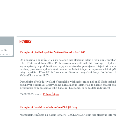
 vidět .
Kompletní přehled vysílání Večerníčku od roku 1966!
Od dnešního dne můžete v naší databázi prohledávat údaje o vysílání jednotliv
roku 1966 do dubna 2005. Prohledávání má ještě několik drobných chybič
stejné epizody a podobně), ale na jejich odstraněni pracujeme. Stejně tak v sou
na data, pro která vyhledávání nenalezne žádné údaje. V naprosté většině př
nebyl vysílán. Přesnější informace o důvodu nevysílání brzy doplníme. 
Večerníčky z roku 1965.
Doplněním přehledu vysílání Večerníčku však naše práce nekončí. Spíše začín
doplňovat, rozšiřovat a pravidelně aktualizovat. Stejně tak je načase opustit p
Večerníček.com do slušivějšího kabátku. Doufáme, že se budete rádi vracet.
05.09.2005, autor:
Robert Štípek
Kompletní databáze včech večerníčků již brzy!
Momentálně můžete na našem serveru VEČERNÍČEK.com prohledávat informac