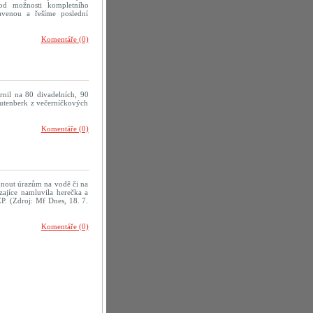
od možnosti kompletního
avenou a řešíme poslední
Komentáře (0)
rnil na 80 divadelních, 90
rautenberk z večerníčkových
Komentáře (0)
yhnout úrazům na vodě či na
zajíce namluvila herečka a
P. (Zdroj: Mf Dnes, 18. 7.
Komentáře (0)