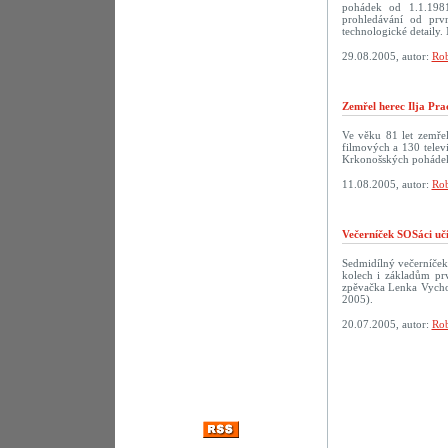
pohádek od 1.1.198
prohledávání od prv
technologické detaily. 
29.08.2005, autor:
Rob
Zemřel herec Ilja Pra
Ve věku 81 let zemřel
filmových a 130 televi
Krkonošských pohádek
11.08.2005, autor:
Rob
Večerníček SOSáci uč
Sedmidílný večerníček
kolech i základům prv
zpěvačka Lenka Vychod
2005).
20.07.2005, autor:
Rob