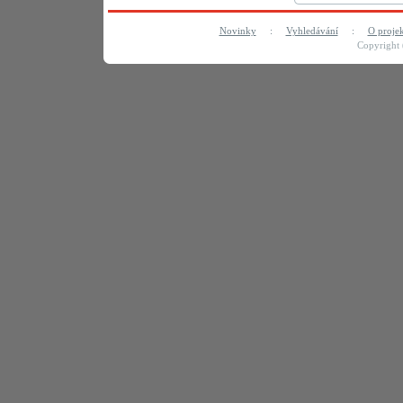
Novinky
:
Vyhledávání
:
O proje
Copyright