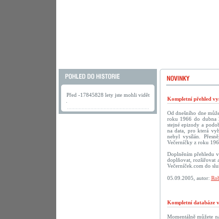
Před -17845828 lety jste mohli vidět
Kompletní přehled vys
.
Od dnešního dne můžete
roku 1966 do dubna 2
stejné epizody a podob
na data, pro která vy
nebyl vysílán. Přesn
Večerníčky z roku 196
Doplněním přehledu vy
doplňovat, rozšiřovat 
Večerníček.com do sluš
05.09.2005, autor:
Rob
Kompletní databáze vč
Momentálně můžete na