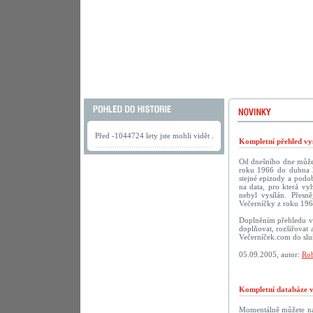
Před -1044724 lety jste mohli vidět .
Kompletní přehled vys
Od dnešního dne můžete
roku 1966 do dubna 2
stejné epizody a podob
na data, pro která vy
nebyl vysílán. Přesn
Večerníčky z roku 196
Doplněním přehledu vy
doplňovat, rozšiřovat 
Večerníček.com do sluš
05.09.2005, autor:
Rob
Kompletní databáze vč
Momentálně můžete na