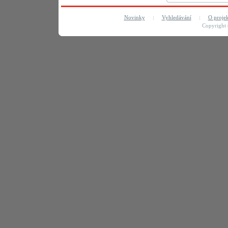
Novinky
:
Vyhledávání
:
O proje
Copyright