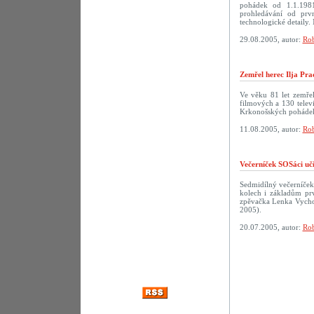
pohádek od 1.1.198
prohledávání od prv
technologické detaily. 
29.08.2005, autor:
Rob
Zemřel herec Ilja Pra
Ve věku 81 let zemřel
filmových a 130 televi
Krkonošských pohádek
11.08.2005, autor:
Rob
Večerníček SOSáci uč
Sedmidílný večerníček
kolech i základům prv
zpěvačka Lenka Vychod
2005).
20.07.2005, autor:
Rob