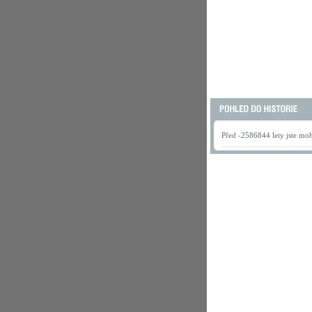
Před -2586844 lety jste mohl