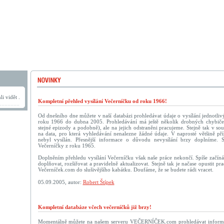
i vidět .
Kompletní přehled vysílání Večerníčku od roku 1966!
Od dnešního dne můžete v naší databázi prohledávat údaje o vysílání jednotliv
roku 1966 do dubna 2005. Prohledávání má ještě několik drobných chybič
stejné epizody a podobně), ale na jejich odstraněni pracujeme. Stejně tak v sou
na data, pro která vyhledávání nenalezne žádné údaje. V naprosté většině př
nebyl vysílán. Přesnější informace o důvodu nevysílání brzy doplníme. 
Večerníčky z roku 1965.
Doplněním přehledu vysílání Večerníčku však naše práce nekončí. Spíše začín
doplňovat, rozšiřovat a pravidelně aktualizovat. Stejně tak je načase opustit p
Večerníček.com do slušivějšího kabátku. Doufáme, že se budete rádi vracet.
05.09.2005, autor:
Robert Štípek
Kompletní databáze včech večerníčků již brzy!
Momentálně můžete na našem serveru VEČERNÍČEK.com prohledávat informac