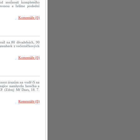
od možnosti kompletního
avenou a řešíme poslední
Komentáře (0)
rnil na 80 divadelních, 90
rautenberk z večerníčkových
Komentáře (0)
yhnout úrazům na vodě či na
zajíce namluvila herečka a
P. (Zdroj: Mf Dnes, 18. 7.
Komentáře (0)