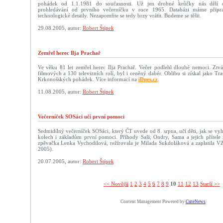
pohádek od 1.1.1981 do současnosti. Už jen drobné krůčky nás dělí 
prohledávání od prvního večerníčku v roce 1965. Databázi máme připr
technologické detaily. Nezapomňte se tedy brzy vrátit. Budeme se těšit.
29.08.2005, autor:
Robert Štípek
Zemřel herec Ilja Prachař
Ve věku 81 let zemřel herec Ilja Prachař. Večer podlehl dlouhé nemoci. Ztvá
filmových a 130 televizních rolí, byl i ceněný dabér. Oblibu si získal jako T
Krkonošských pohádek. Více informací na
iDnes.cz
.
11.08.2005, autor:
Robert Štípek
Večerníček SOSáci učí první pomoci
Sedmidílný večerníček SOSáci, který ČT uvede od 8. srpna, učí děti, jak se v
kolech i základům první pomoci. Příhody Saši, Ondry, Sama a jejich přítele 
zpěvačka Lenka Vychodilová, režírovala je Milada Sukdoláková a zaplatila VZ
2005).
20.07.2005, autor:
Robert Štípek
<< Novější­
1
2
3
4
5
6
7
8
9
10
11
12
13
Starší >>
Content Management Powered by
CuteNews