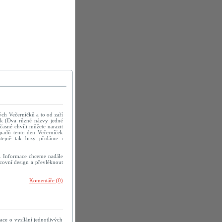
ých Večerníčků a to od zaří
ek (Dva různé názvy jedné
časné chvíli můžete narazit
ípadů tento den Večerníček
Stejně tak brzy přidáme i
á. Informace chceme nadále
racovní design a převléknout
Komentáře (0)
e o vysílání jednotlivých