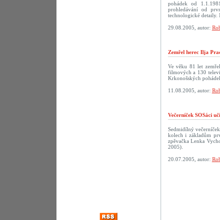
pohádek od 1.1.198
prohledávání od prv
technologické detaily. 
29.08.2005, autor:
Rob
Zemřel herec Ilja Pra
Ve věku 81 let zemřel
filmových a 130 televi
Krkonošských pohádek
11.08.2005, autor:
Rob
Večerníček SOSáci uč
Sedmidílný večerníček
kolech i základům prv
zpěvačka Lenka Vychod
2005).
20.07.2005, autor:
Rob