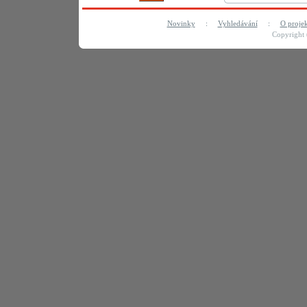
Novinky
:
Vyhledávání
:
O proje
Copyright