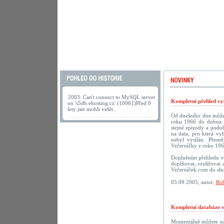
2003: Can't connect to MySQL server
Kompletní přehled vys
on 's5db.ehosting.cz' (10061)Před 0
lety jste mohli vidět .
Od dnešního dne můžete
roku 1966 do dubna 2
stejné epizody a podob
na data, pro která vy
nebyl vysílán. Přesn
Večerníčky z roku 196
Doplněním přehledu vy
doplňovat, rozšiřovat 
Večerníček.com do sluš
05.09.2005, autor:
Rob
Kompletní databáze vč
Momentálně můžete na