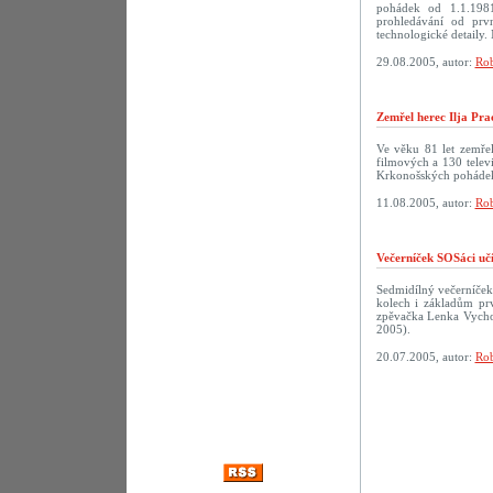
pohádek od 1.1.198
prohledávání od prv
technologické detaily. 
29.08.2005, autor:
Rob
Zemřel herec Ilja Pra
Ve věku 81 let zemřel
filmových a 130 televi
Krkonošských pohádek
11.08.2005, autor:
Rob
Večerníček SOSáci uč
Sedmidílný večerníček
kolech i základům prv
zpěvačka Lenka Vychod
2005).
20.07.2005, autor:
Rob