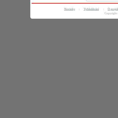
Novinky
:
Vyhledávání
:
O proje
Copyright