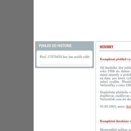
Před -17670450 lety jste mohli vidět
Kompletní přehled vys
.
Od dnešního dne můžete
roku 1966 do dubna 2
stejné epizody a podob
na data, pro která vy
nebyl vysílán. Přesn
Večerníčky z roku 196
Doplněním přehledu vy
doplňovat, rozšiřovat 
Večerníček.com do sluš
05.09.2005, autor:
Rob
Kompletní databáze vč
Momentálně můžete na