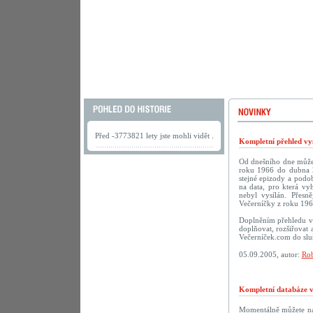
Před -3773821 lety jste mohli vidět .
Kompletní přehled vys
Od dnešního dne můžete
roku 1966 do dubna 2
stejné epizody a podob
na data, pro která vy
nebyl vysílán. Přesn
Večerníčky z roku 196
Doplněním přehledu vy
doplňovat, rozšiřovat 
Večerníček.com do sluš
05.09.2005, autor:
Rob
Kompletní databáze vč
Momentálně můžete na