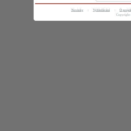
Novinky
:
Vyhledávání
:
O proje
Copyright