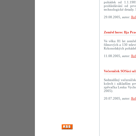
pohádek od 1.1.198
prohledávání od prv
technologické detaily. 
29.08.2005, autor:
Rob
Zemřel herec Ilja Pra
Ve věku 81 let zemřel
filmových a 130 televi
Krkonošských pohádek
11.08.2005, autor:
Rob
Večerníček SOSáci uč
Sedmidílný večerníček
kolech i základům prv
zpěvačka Lenka Vychod
2005).
20.07.2005, autor:
Rob