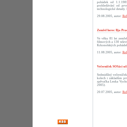
pohádek od 1.1.198
prohledávání od prv
technologické detaily. 
29.08.2005, autor:
Rob
Zemřel herec Ilja Pra
Ve věku 81 let zemřel
filmových a 130 televi
Krkonošských pohádek
11.08.2005, autor:
Rob
Večerníček SOSáci uč
Sedmidílný večerníček
kolech i základům prv
zpěvačka Lenka Vychod
2005).
20.07.2005, autor:
Rob