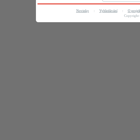
Novinky
:
Vyhledávání
:
O proje
Copyright