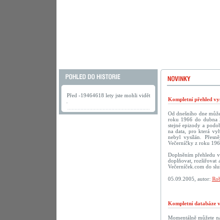
Před -19464618 lety jste mohli vidět
Kompletní přehled vys
.
Od dnešního dne můžete
roku 1966 do dubna 2
stejné epizody a podob
na data, pro která vy
nebyl vysílán. Přesn
Večerníčky z roku 196
Doplněním přehledu vy
doplňovat, rozšiřovat 
Večerníček.com do sluš
05.09.2005, autor:
Rob
Kompletní databáze vč
Momentálně můžete na