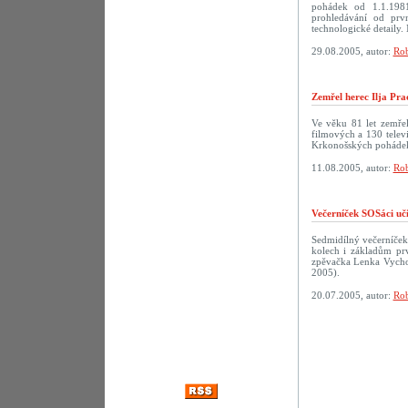
pohádek od 1.1.198
prohledávání od prv
technologické detaily. 
29.08.2005, autor:
Rob
Zemřel herec Ilja Pra
Ve věku 81 let zemřel
filmových a 130 televi
Krkonošských pohádek
11.08.2005, autor:
Rob
Večerníček SOSáci uč
Sedmidílný večerníček
kolech i základům prv
zpěvačka Lenka Vychod
2005).
20.07.2005, autor:
Rob