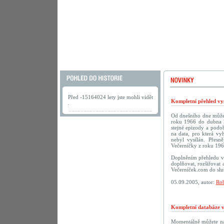
Před -15164024 lety jste mohli vidět
Kompletní přehled vys
.
Od dnešního dne můžete
roku 1966 do dubna 2
stejné epizody a podob
na data, pro která vy
nebyl vysílán. Přesn
Večerníčky z roku 196
Doplněním přehledu vy
doplňovat, rozšiřovat 
Večerníček.com do sluš
05.09.2005, autor:
Rob
Kompletní databáze vč
Momentálně můžete na