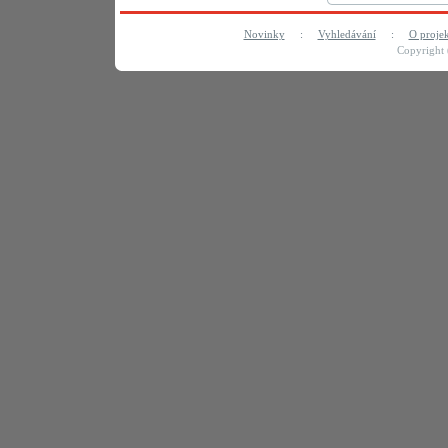
Novinky
:
Vyhledávání
:
O proje
Copyright