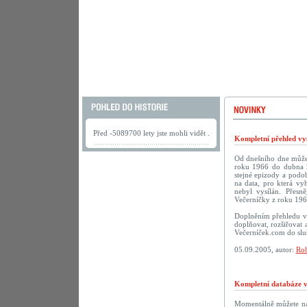
Před -5089700 lety jste mohli vidět .
Kompletní přehled vys
Od dnešního dne můžete
roku 1966 do dubna 2
stejné epizody a podob
na data, pro která vy
nebyl vysílán. Přesn
Večerníčky z roku 196
Doplněním přehledu vy
doplňovat, rozšiřovat 
Večerníček.com do sluš
05.09.2005, autor:
Rob
Kompletní databáze vč
Momentálně můžete na