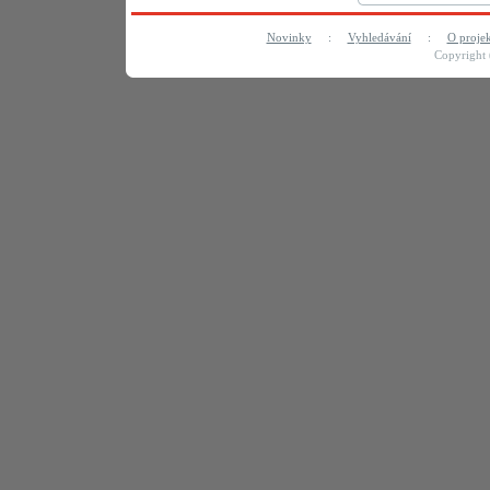
Novinky
:
Vyhledávání
:
O proje
Copyright