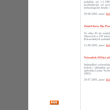
pohádek od 1.1.198
prohledávání od prv
technologické detaily. 
29.08.2005, autor:
Rob
Zemřel herec Ilja Pra
Ve věku 81 let zemřel
filmových a 130 televi
Krkonošských pohádek
11.08.2005, autor:
Rob
Večerníček SOSáci uč
Sedmidílný večerníček
kolech i základům prv
zpěvačka Lenka Vychod
2005).
20.07.2005, autor:
Rob