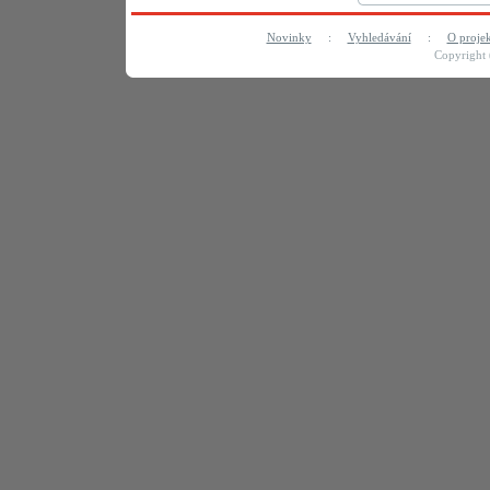
Novinky
:
Vyhledávání
:
O proje
Copyright