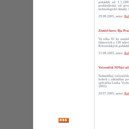
pohádek od 1.1.198
prohledávání od prv
technologické detaily. 
29.08.2005, autor:
Rob
Zemřel herec Ilja Pra
Ve věku 81 let zemřel
filmových a 130 televi
Krkonošských pohádek
11.08.2005, autor:
Rob
Večerníček SOSáci uč
Sedmidílný večerníček
kolech i základům prv
zpěvačka Lenka Vychod
2005).
20.07.2005, autor:
Rob