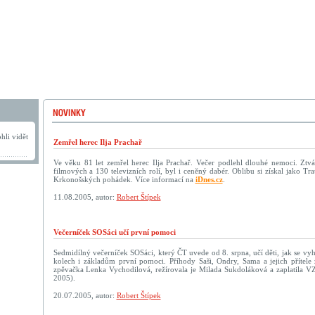
hli vidět
Zemřel herec Ilja Prachař
Ve věku 81 let zemřel herec Ilja Prachař. Večer podlehl dlouhé nemoci. Ztvá
filmových a 130 televizních rolí, byl i ceněný dabér. Oblibu si získal jako T
Krkonošských pohádek. Více informací na
iDnes.cz
.
11.08.2005, autor:
Robert Štípek
Večerníček SOSáci učí první pomoci
Sedmidílný večerníček SOSáci, který ČT uvede od 8. srpna, učí děti, jak se v
kolech i základům první pomoci. Příhody Saši, Ondry, Sama a jejich přítele 
zpěvačka Lenka Vychodilová, režírovala je Milada Sukdoláková a zaplatila VZ
2005).
20.07.2005, autor:
Robert Štípek