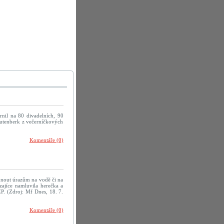
rnil na 80 divadelních, 90
rautenberk z večerníčkových
Komentáře (0)
yhnout úrazům na vodě či na
zajíce namluvila herečka a
P. (Zdroj: Mf Dnes, 18. 7.
Komentáře (0)