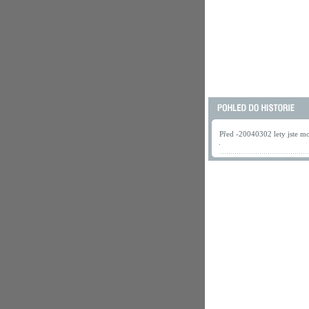
Před -20040302 lety jste mo
.