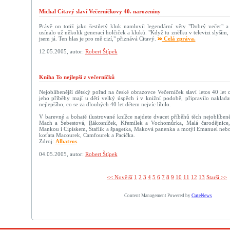
Michal Citavý slaví Večerníčkovy 40. narozeniny
Právě on totiž jako šestiletý kluk namluvil legendární věty "Dobrý večer" 
usínalo už několik generací holčiček a kluků. "Když tu znělku v televizi slyším
jsem já. Ten hlas je pro mě cizí," přiznává Citavý.
Celá zpráva.
12.05.2005, autor:
Robert Štípek
Kniha To nejlepší z večerníčků
Nejoblíbenější dětský pořad na české obrazovce Večerníček slaví letos 40 let
jeho příběhy mají u dětí velký úspěch i v knižní podobě, připravilo nakladat
nejlepšího, co se za dlouhých 40 let dětem nejvíc líbilo.
V barevné a bohatě ilustrované knížce najdete dvacet příběhů těch nejoblíbeně
Mach a Šebestová, Rákosníček, Křemílek a Vochomůrka, Malá čarodějnice
Mankou i Cipískem, Štaflík a špagetka, Maková panenka a motýl Emanuel neb
koťata Macourek, Camfourek a Pacička.
Zdroj:
Albatros
.
04.05.2005, autor:
Robert Štípek
<< Novější­
1
2
3
4
5
6
7
8
9
10
11
12
13
Starší >>
Content Management Powered by
CuteNews