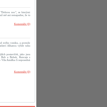
a "Dobrou noc", se kterými
, už mě ani nenapadne, že to
Komentáře (0)
 od svého vzniku, a protože
elství Albatros výběr toho
jších postaviček, jako jsou
, Bob a Bobek, Runcaje s
o Víla Amálka či neposedná
Komentáře (0)